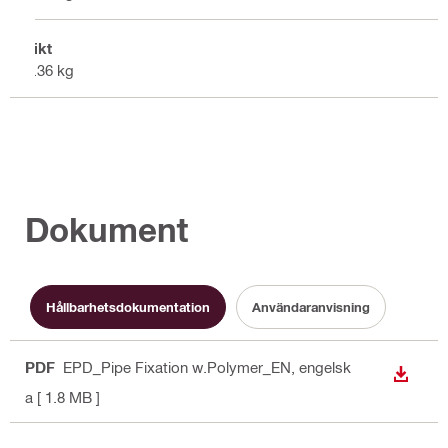
Vikt
7.36 kg
Dokument
Hållbarhetsdokumentation
Användaranvisning
PDF
EPD_Pipe Fixation w.Polymer_EN
, engelsk
LADDA
a
[ 1.8 MB ]