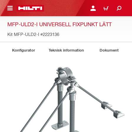
H GÅ TILL HUVUDSIDAN
LOGGA IN ELLER REGIST
VARUKORG
MFP-ULD2-I UNIVERSELL FIXPUNKT LÄTT
Kit MFP-ULD2-I
#2223136
Konfigurator
Teknisk information
Dokument