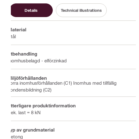
Details
Technical illustrations
Material
Stål
Ytbehandling
Inomhusbelagd - elförzinkad
Miljöförhållanden
Torra inomhusförhållanden (C1) Inomhus med tillfällig
kondensbildning (C2)
Ytterligare produktinformation
Rek. last = 8 kN
Typ av grundmaterial
Betong