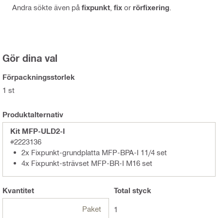
Andra sökte även på
fixpunkt
,
fix
or
rörfixering
.
Gör dina val
Förpackningsstorlek
1 st
Produktalternativ
Kit MFP-ULD2-I
#2223136
2x Fixpunkt-grundplatta MFP-BPA-I 11/4 set
4x Fixpunkt-strävset MFP-BR-I M16 set
Kvantitet
Total
styck
Paket
1