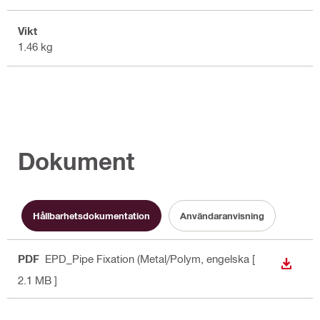
Vikt
1.46 kg
Dokument
Hållbarhetsdokumentation
Användaranvisning
PDF
EPD_Pipe Fixation (Metal/Polym
, engelska
[
LADDA
2.1 MB ]