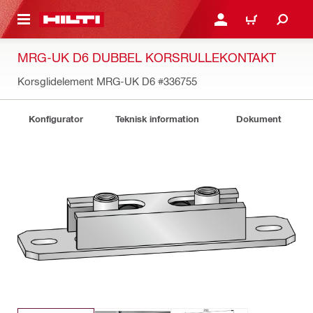
H GÅ TILL HUVUDSIDAN
LOGGA IN ELLER REGIST
VARUKORG
MRG-UK D6 DUBBEL KORSRULLEKONTAKT
Korsglidelement MRG-UK D6
#336755
Konfigurator
Teknisk information
Dokument