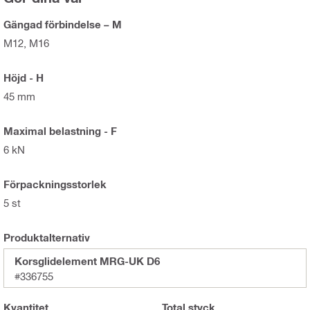
Gängad förbindelse – M
M12, M16
Höjd - H
45 mm
Maximal belastning - F
6 kN
Förpackningsstorlek
5 st
Produktalternativ
Korsglidelement MRG-UK D6
#336755
Kvantitet
Total
styck