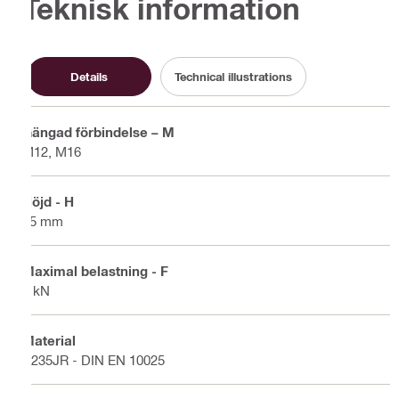
Teknisk information
Details
Technical illustrations
Gängad förbindelse – M
M12, M16
Höjd - H
45 mm
Maximal belastning - F
6 kN
Material
S235JR - DIN EN 10025