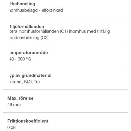
Ytbehandling
Inomhusbelagd - elförzinkad
Miljöförhållanden
Torra inomhusförhållanden (C1) Inomhus med tillfällig
kondensbildning (C2)
Temperaturområde
-40 - 300 °C
Typ av grundmaterial
Betong, Stål, Trä
Max. rörelse
46 mm
Friktionskoefficient
0.08