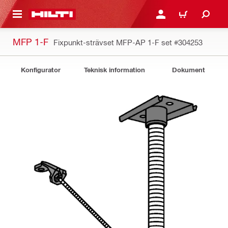
H GÅ TILL HUVUDSIDAN
LOGGA IN ELLER REGIST
VARUKORG
MFP 1-F
Fixpunkt-strävset MFP-AP 1-F set
#304253
Konfigurator
Teknisk information
Dokument