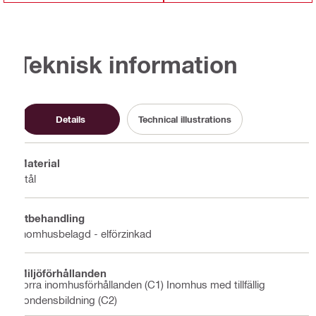
Teknisk information
Details
Technical illustrations
Material
Stål
Ytbehandling
Inomhusbelagd - elförzinkad
Miljöförhållanden
Torra inomhusförhållanden (C1) Inomhus med tillfällig
kondensbildning (C2)