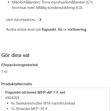
Miljöförhållanden: Torra inomhusförhållanden (C1)
Inomhus med tillfällig kondensbildning (C2)
MER INFORMATION
Andra sökte även på
fixpunkt
,
fix
or
rörfixering
.
Gör dina val
Förpackningsstorlek
1 st
Produktalternativ
Fixpunkt-strävset MFP-AP 1-F set
#304253
4x Sexkantsmutter M16 varmförzinkad
1x Strävdel MFP-16-F