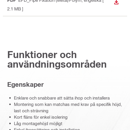
PDF
EPD_Pipe Fixation (Metal/Polym
, engelska
[
LADDA
2.1 MB ]
Funktioner och
användningsområden
Egenskaper
Enklare och snabbare att sätta ihop och installera
Montering som kan matchas med krav på specifik höjd,
last och strävning
Kort fläns för enkel isolering
Låg montagehöjd möjligt
Enkel ihopsättning och installation