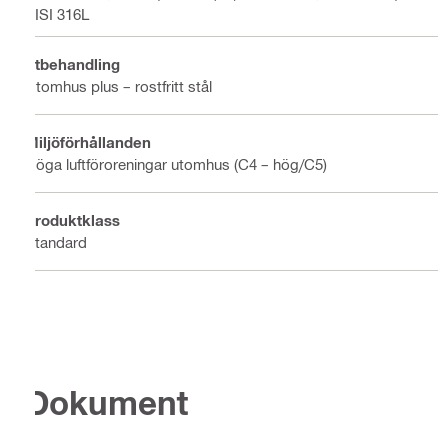
AISI 316L
Ytbehandling
Utomhus plus – rostfritt stål
Miljöförhållanden
Höga luftföroreningar utomhus (C4 – hög/C5)
Produktklass
Standard
Dokument