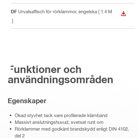
PDF
Urvalsaffisch för rörklämmor
, engelska
[ 1.4 M
LADDA
B ]
Funktioner och
användningsområden
Egenskaper
Ökad styvhet tack vare profilerade klämband
Massivt anslutningshuvud, svetsat runt om
Rörklammer med godkänt brandskydd enligt DIN 4102,
del 2