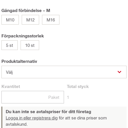
Gängad förbindelse – M
M10
M12
M16
Förpackningsstorlek
5 st
10 st
Produktalternativ
Välj
Kvantitet
Total
styck
Paket
1
Du kan inte se avtalspriser för ditt företag
Logga in eller registrera dig
för att se dina priser som
avtalskund.