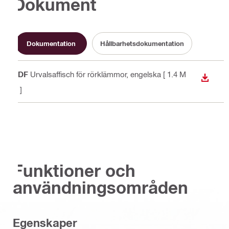
Dokument
Dokumentation
Hållbarhetsdokumentation
PDF
Urvalsaffisch för rörklämmor
, engelska
[ 1.4 M
LADDA
B ]
Funktioner och
användningsområden
Egenskaper