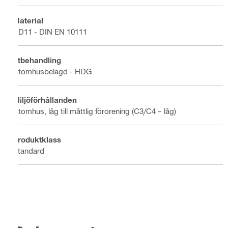
Material
DD11 - DIN EN 10111
Ytbehandling
Utomhusbelagd - HDG
Miljöförhållanden
Utomhus, låg till måttlig förorening (C3/C4 – låg)
Produktklass
Standard