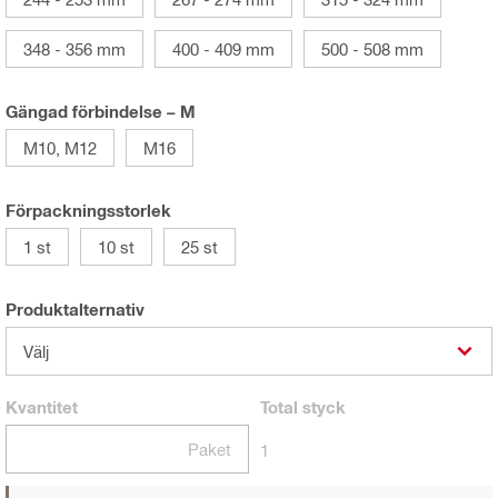
348 - 356 mm
400 - 409 mm
500 - 508 mm
Gängad förbindelse – M
M10, M12
M16
Förpackningsstorlek
1 st
10 st
25 st
Produktalternativ
Välj
Kvantitet
Total
styck
Paket
1