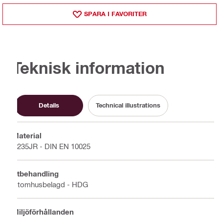
SPARA I FAVORITER
Teknisk information
Details
Technical illustrations
Material
S235JR - DIN EN 10025
Ytbehandling
Utomhusbelagd - HDG
Miljöförhållanden