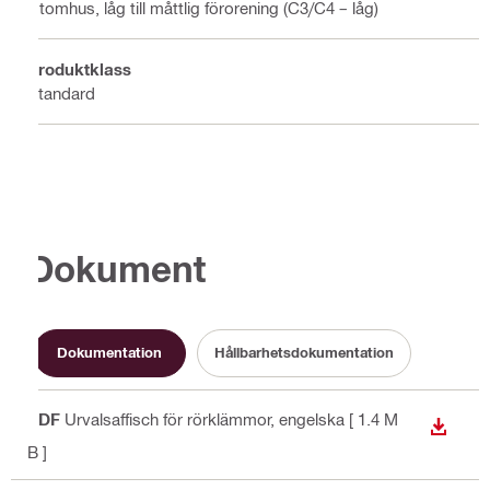
Utomhus, låg till måttlig förorening (C3/C4 – låg)
Produktklass
Standard
Dokument
Dokumentation
Hållbarhetsdokumentation
PDF
Urvalsaffisch för rörklämmor
, engelska
[ 1.4 M
LADDA
B ]