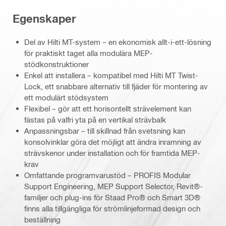
Egenskaper
Del av Hilti MT-system – en ekonomisk allt-i-ett-lösning
för praktiskt taget alla modulära MEP-
stödkonstruktioner
Enkel att installera – kompatibel med Hilti MT Twist-
Lock, ett snabbare alternativ till fjäder för montering av
ett modulärt stödsystem
Flexibel – gör att ett horisontellt strävelement kan
fästas på valfri yta på en vertikal strävbalk
Anpassningsbar – till skillnad från svetsning kan
konsolvinklar göra det möjligt att ändra inramning av
strävskenor under installation och för framtida MEP-
krav
Omfattande programvarustöd – PROFIS Modular
Support Engineering, MEP Support Selector, Revit®-
familjer och plug-ins för Staad Pro® och Smart 3D®
finns alla tillgängliga för strömlinjeformad design och
beställning