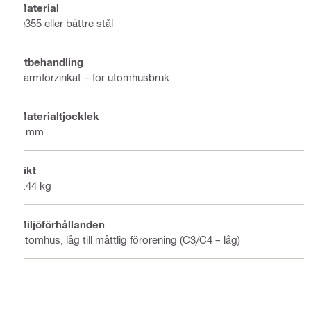
Material
Q355 eller bättre stål
Ytbehandling
Varmförzinkat – för utomhusbruk
Materialtjocklek
6 mm
Vikt
0.44 kg
Miljöförhållanden
Utomhus, låg till måttlig förorening (C3/C4 – låg)