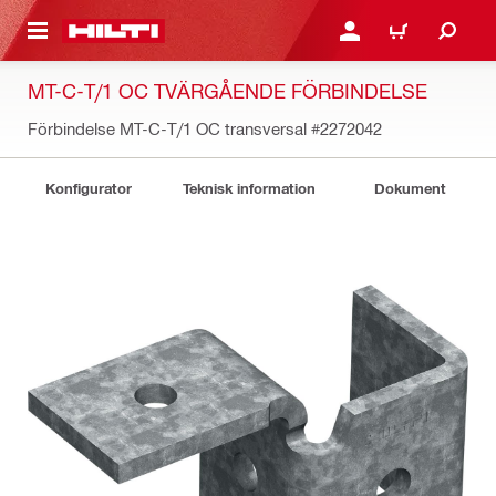
H GÅ TILL HUVUDSIDAN
LOGGA IN ELLER REGIST
VARUKORG
MT-C-T/1 OC TVÄRGÅENDE FÖRBINDELSE
Förbindelse MT-C-T/1 OC transversal
#2272042
Konfigurator
Teknisk information
Dokument