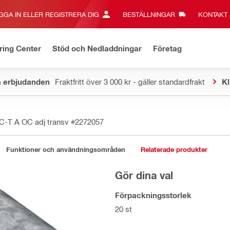
GGA IN ELLER REGISTRERA DIG
BESTÄLLNINGAR
KONTAKT‎
ring Center
Stöd och Nedladdningar
Företag
a erbjudanden
Fraktfritt över 3 000 kr - gäller standardfrakt
Kl
C-T A OC adj transv
#2272057
Funktioner och användningsområden
Relaterade produkter
Gör dina val
Förpackningsstorlek
20 st