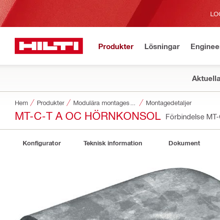
LO
Produkter
Lösningar
Enginee
Aktuell
Hem
Produkter
Modulära montagesystem
Montagedetaljer
MT-C-T A OC HÖRNKONSOL
Förbindelse MT-
Konfigurator
Teknisk information
Dokument