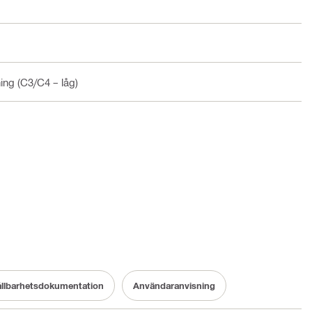
ning (C3/C4 – låg)
llbarhetsdokumentation
Användaranvisning