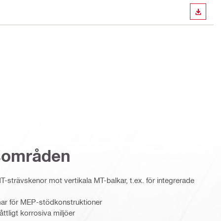
LADDA
sområden
MT-strävskenor mot vertikala MT-balkar, t.ex. för integrerade
ar för MEP-stödkonstruktioner
ttligt korrosiva miljöer