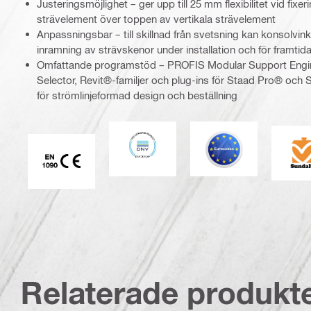
Justeringsmöjlighet – ger upp till 25 mm flexibilitet vid fixer
strävelement över toppen av vertikala strävelement
Anpassningsbar – till skillnad från svetsning kan konsolvink
inramning av strävskenor under installation och för framti
Omfattande programstöd – PROFIS Modular Support Engi
Selector, Revit®-familjer och plug-ins för Staad Pro® och Sm
för strömlinjeformad design och beställning
DNV
Eurokod
S
CE EN 1090-märkning
Relaterade produkt