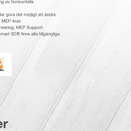
ing av horisontella
lar göra det möjligt att ändra
da MEP-krav
neering, MEP Support
art 3D® finns alla tillgängliga
undaHus
er