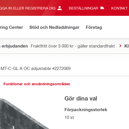
GGA IN ELLER REGISTRERA DIG
BESTÄLLNINGAR
KONTAKT‎
ring Center
Stöd och Nedladdningar
Företag
a erbjudanden
Fraktfritt över 3 000 kr - gäller standardfrakt
Kl
g MT-C-GL A OC adjustable
#2272069
Funktioner och användningsområden
Gör dina val
Förpackningsstorlek
10 st