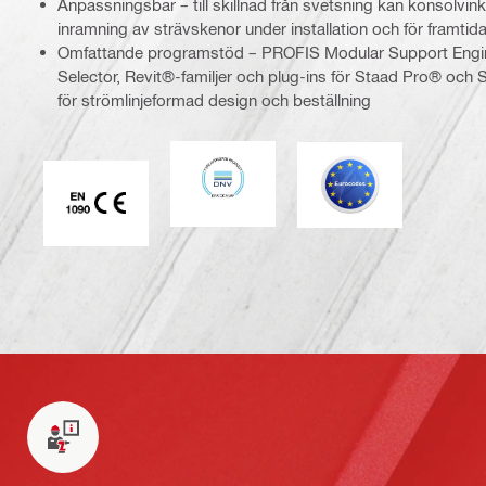
Anpassningsbar – till skillnad från svetsning kan konsolvink
inramning av strävskenor under installation och för framti
Omfattande programstöd – PROFIS Modular Support Engi
Selector, Revit®-familjer och plug-ins för Staad Pro® och Sm
för strömlinjeformad design och beställning
DNV
Eurokod
CE EN 1090-märkning