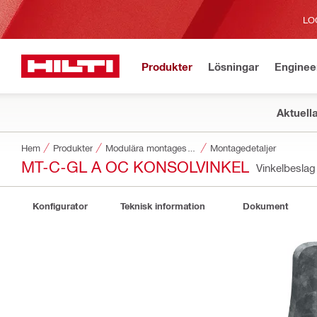
LO
Produkter
Lösningar
Enginee
Aktuell
Hem
Produkter
Modulära montagesystem
Montagedetaljer
MT-C-GL A OC KONSOLVINKEL
Vinkelbesla
Konfigurator
Teknisk information
Dokument