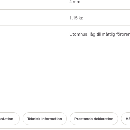
4 mm
1.15 kg
Utomhus, låg till måttlig förore
ntation
Teknisk information
Prestanda deklaration
Hå