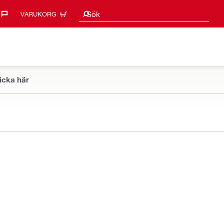
Sökförslag
Sök
VARUKORG
icka här