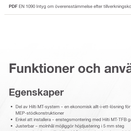
PDF
EN 1090 Intyg om överensstämmelse efter tillverkningsko
Funktioner och an
Egenskaper
Del av Hilti MT-system – en ekonomisk allt-i-ett-lösning för
MEP-stödkonstruktioner
Enkel att installera – enstegsmontering med Hilti MT-TFB g
Justerbar – molnhål möjliggör höjdjustering i 5 mm steg