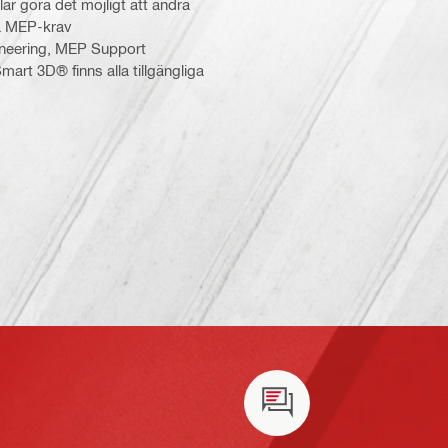
lar göra det möjligt att ändra
da MEP-krav
neering, MEP Support
art 3D® finns alla tillgängliga