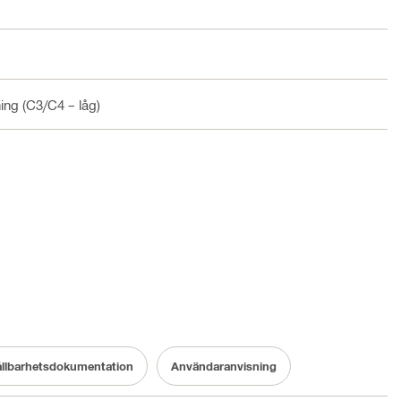
ning (C3/C4 – låg)
llbarhetsdokumentation
Användaranvisning