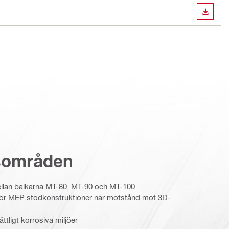
LADDA
sområden
ellan balkarna MT-80, MT-90 och MT-100
för MEP stödkonstruktioner när motstånd mot 3D-
ttligt korrosiva miljöer