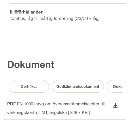
Miljöförhållanden
Utomhus, låg till måttlig förorening (C3/C4 – låg)
Dokument
Certifikat
Godkännandedokument
Dokumen
PDF
EN 1090 Intyg om överensstämmelse efter till
LADDA
verkningskontroll MT
, engelska
[ 348.7 KB ]