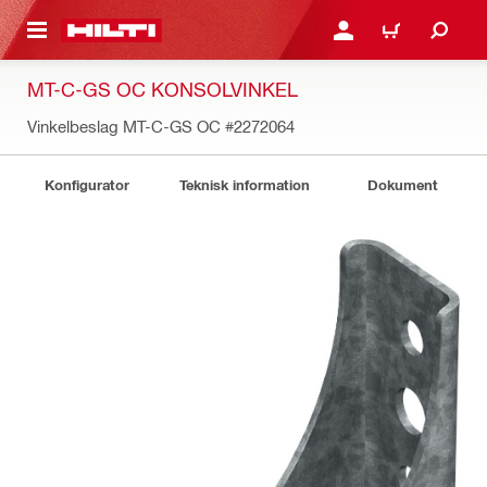
H GÅ TILL HUVUDSIDAN
LOGGA IN ELLER REGIST
VARUKORG
MT-C-GS OC KONSOLVINKEL
Vinkelbeslag MT-C-GS OC
#2272064
Konfigurator
Teknisk information
Dokument