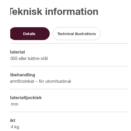
Teknisk information
Details
Technical illustrations
Material
Q355 eller bättre stål
Ytbehandling
Varmförzinkat – för utomhusbruk
Materialtjocklek
3 mm
Vikt
0.4 kg