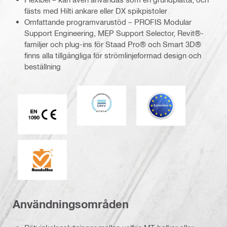
fästs med Hilti ankare eller DX spikpistoler
Omfattande programvarustöd – PROFIS Modular
Support Engineering, MEP Support Selector, Revit®-
familjer och plug-ins för Staad Pro® och Smart 3D®
finns alla tillgängliga för strömlinjeformad design och
beställning
DNV
Eurokod
CE EN 1090-märkning
SundaHus
Användningsområden