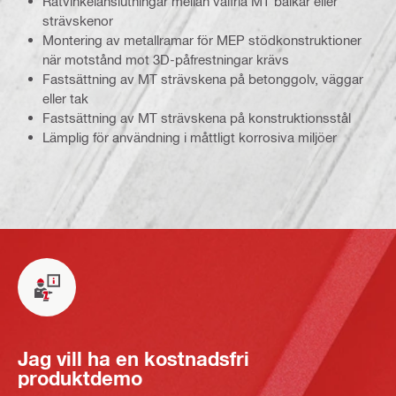
Rätvinkelanslutningar mellan valfria MT balkar eller
strävskenor
Montering av metallramar för MEP stödkonstruktioner
när motstånd mot 3D-påfrestningar krävs
Fastsättning av MT strävskena på betonggolv, väggar
eller tak
Fastsättning av MT strävskena på konstruktionsstål
Lämplig för användning i måttligt korrosiva miljöer
Jag vill ha en kostnadsfri
produktdemo