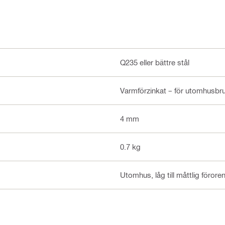
Q235 eller bättre stål
Varmförzinkat – för utomhusbr
4 mm
0.7 kg
Utomhus, låg till måttlig förore