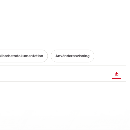
llbarhetsdokumentation
Användaranvisning
LADDA