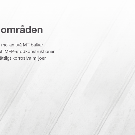
sområden
 mellan två MT-balkar
ch MEP-stödkonstruktioner
ttligt korrosiva miljöer