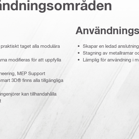
vändningsområden
Användning
 praktiskt taget alla modulära
Skapar en ledad anslutning
Stagning av metallramar o
rna modifieras för att uppfylla
Lämplig för användning i må
neering, MEP Support
art 3D® finns alla tillgängliga
ingenjörer kan tillhandahålla
t