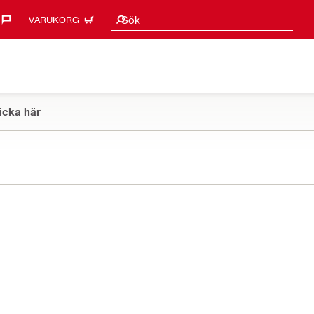
Sökförslag
Sök
VARUKORG
icka här