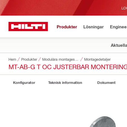
LO
Produkter
Lösningar
Enginee
Aktuell
Hem
Produkter
Modulära montagesystem
Montagedetaljer
MT-AB-G T OC JUSTERBAR MONTERING
Konfigurator
Teknisk information
Dokument