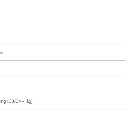
uk
ning (C3/C4 – låg)