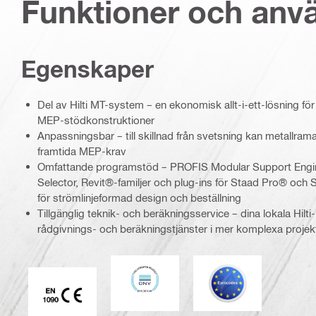
Funktioner och an
Egenskaper
Del av Hilti MT-system – en ekonomisk allt-i-ett-lösning för
MEP-stödkonstruktioner
Anpassningsbar – till skillnad från svetsning kan metallrama
framtida MEP-krav
Omfattande programstöd – PROFIS Modular Support Engi
Selector, Revit®-familjer och plug-ins för Staad Pro® och Sm
för strömlinjeformad design och beställning
Tillgänglig teknik- och beräkningsservice – dina lokala Hilti-
rådgivnings- och beräkningstjänster i mer komplexa projek
DNV
Eurokod
CE EN 1090-märkning