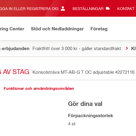
GGA IN ELLER REGISTRERA DIG
BESTÄLLNINGAR
KONTAKT‎
ring Center
Stöd och Nedladdningar
Företag
a erbjudanden
Fraktfritt över 3 000 kr - gäller standardfrakt
Kl
 AV STAG
Konsolsträva MT-AB-G T OC adjustable
#2272116
Funktioner och användningsområden
Gör dina val
Förpackningsstorlek
4 st