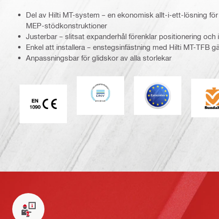
Del av Hilti MT-system – en ekonomisk allt-i-ett-lösning för
MEP-stödkonstruktioner
Justerbar – slitsat expanderhål förenklar positionering och 
Enkel att installera – enstegsinfästning med Hilti MT-TFB g
Anpassningsbar för glidskor av alla storlekar
DNV
Eurokod
S
CE EN 1090-märkning