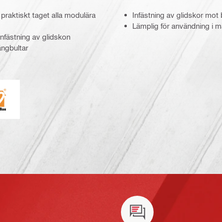
 praktiskt taget alla modulära
Infästning av glidskor mo
Lämplig för användning i må
infästning av glidskon
ängbultar
undaHus