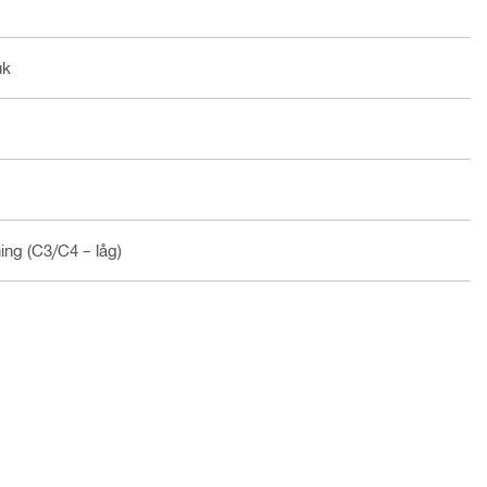
uk
ning (C3/C4 – låg)