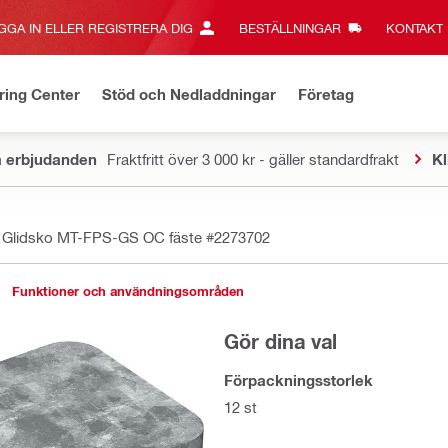
GGA IN ELLER REGISTRERA DIG
BESTÄLLNINGAR
KONTAKT‎
ring Center
Stöd och Nedladdningar
Företag
a erbjudanden
Fraktfritt över 3 000 kr - gäller standardfrakt
Kl
Glidsko MT-FPS-GS OC fäste
#2273702
Funktioner och användningsområden
Gör dina val
Förpackningsstorlek
12 st