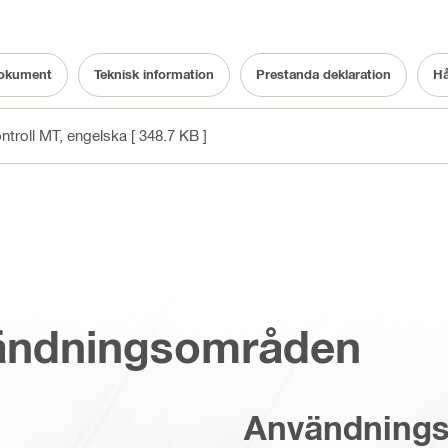
okument
Teknisk information
Prestanda deklaration
Hå
ntroll MT
, engelska
[ 348.7 KB ]
vändningsområden
Användning