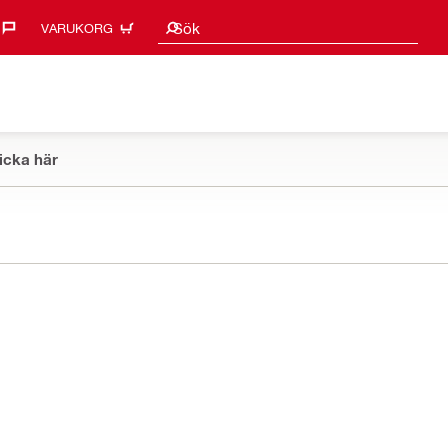
Sökförslag
Sök
VARUKORG
icka här