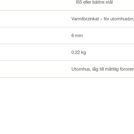
Q355 eller bättre stål
Varmförzinkat – för utomhusbr
6 mm
0.22 kg
Utomhus, låg till måttlig förore