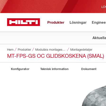
LO
Produkter
Lösningar
Enginee
Aktuell
Hem
Produkter
Modulära montagesystem
Montagedetaljer
MT-FPS-GS OC GLIDSKOSKENA (SMAL)
Konfigurator
Teknisk information
Dokument