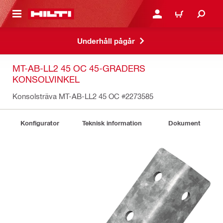
H GÅ TILL HUVUDSIDAN
LOGGA IN ELLER REGIST
VARUKORG
Underhåll pågår
MT-AB-LL2 45 OC 45-GRADERS
KONSOLVINKEL
Konsolsträva MT-AB-LL2 45 OC
#2273585
Konfigurator
Teknisk information
Dokument