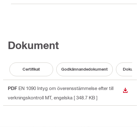
Dokument
Certifikat
Godkännandedokument
Dokumen
PDF
EN 1090 Intyg om överensstämmelse efter till
LADDA
verkningskontroll MT
, engelska
[ 348.7 KB ]