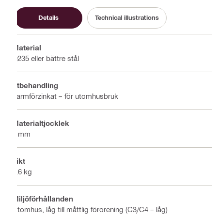
Details
Technical illustrations
Material
Q235 eller bättre stål
Ytbehandling
Varmförzinkat – för utomhusbruk
Materialtjocklek
4 mm
Vikt
0.6 kg
Miljöförhållanden
Utomhus, låg till måttlig förorening (C3/C4 – låg)