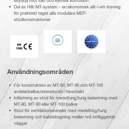
skydda mot fukt och kemisk korrosion
Del av Hilti MT-system – en ekonomisk allt-i-ett-lösning
för praktiskt taget alla modulära MEP-
stödkonstruktioner
DNV
Eurokod
CE EN 1090-märkning
Användningsområden
För konstruktion av MT-80, MT-90 och MT-100
avdelarbalkar/skenskydd i hisschakt
Infästning av stöd för medeltung/tung belastning med
MT-80, MT-90 eller MT-100 balkar
Stöd för ventilationskanaler med medelhög/tung
belastning och kabeldragning mellan två intilliggande
väggar