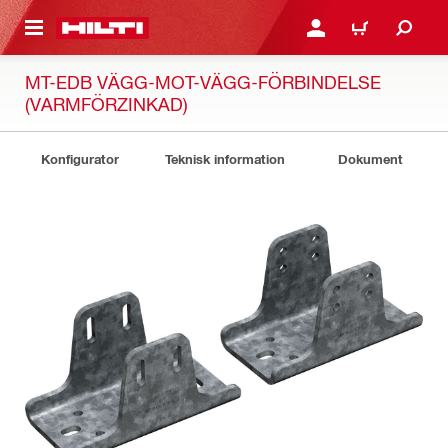
H GÅ TILL HUVUDSIDAN
LOGGA IN ELLER REGIST
VARUKORG
MT-EDB VÄGG-MOT-VÄGG-FÖRBINDELSE
(VARMFÖRZINKAD)
Konfigurator
Teknisk information
Dokument