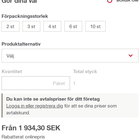
Gör dina val
BÖRJA OM
Förpackningsstorlek
2 st
3 st
4 st
6 st
10 st
Produktalternativ
Välj
Kvantitet
Total
styck
Paket
1
Du kan inte se avtalspriser för ditt företag
Logga in eller registrera dig
för att se dina priser som
avtalskund.
Från 1 934,30 SEK
Rabatterat onlinepris