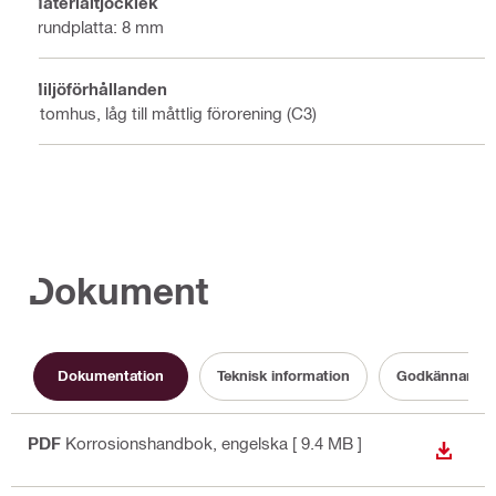
Materialtjocklek
grundplatta: 8 mm
Miljöförhållanden
Utomhus, låg till måttlig förorening (C3)
Dokument
Dokumentation
Teknisk information
Godkännande
PDF
Korrosionshandbok
, engelska
[ 9.4 MB ]
LADDA