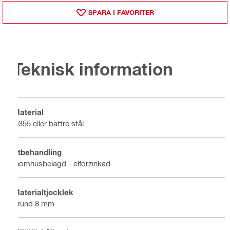
SPARA I FAVORITER
Teknisk information
Material
Q355 eller bättre stål
Ytbehandling
Inomhusbelagd - elförzinkad
Materialtjocklek
grund 8 mm