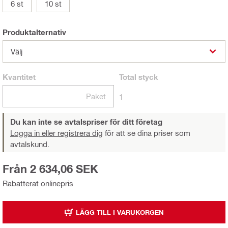
6 st
10 st
Produktalternativ
Välj
Kvantitet
Total
styck
Paket
1
Du kan inte se avtalspriser för ditt företag
Logga in eller registrera dig
för att se dina priser som
avtalskund.
Från 2 634,06 SEK
Rabatterat onlinepris
LÄGG TILL I VARUKORGEN