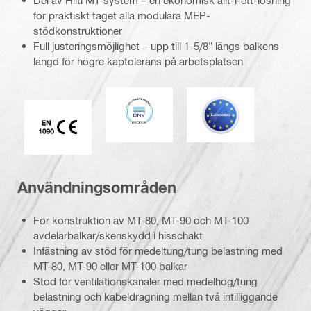
Del av Hilti MT-system – en ekonomisk allt-i-ett-lösning
för praktiskt taget alla modulära MEP-
stödkonstruktioner
Full justeringsmöjlighet – upp till 1-5/8" längs balkens
längd för högre kaptolerans på arbetsplatsen
DNV
Eurokod
CE EN 1090-märkning
Användningsområden
För konstruktion av MT-80, MT-90 och MT-100
avdelarbalkar/skenskydd i hisschakt
Infästning av stöd för medeltung/tung belastning med
MT-80, MT-90 eller MT-100 balkar
Stöd för ventilationskanaler med medelhög/tung
belastning och kabeldragning mellan två intilliggande