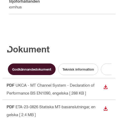
Miljöförhållanden
Inomhus
Dokument
Godkännandedokument
Teknisk information
Cert
PDF
UKCA - MT Channel System - Declaration of
LADDA
Performance BS EN1090
, engelska
[ 288 KB ]
PDF
ETA-23-0826 Statiska MT-basanslutningar
, en
LADDA
gelska
[ 2.4 MB ]