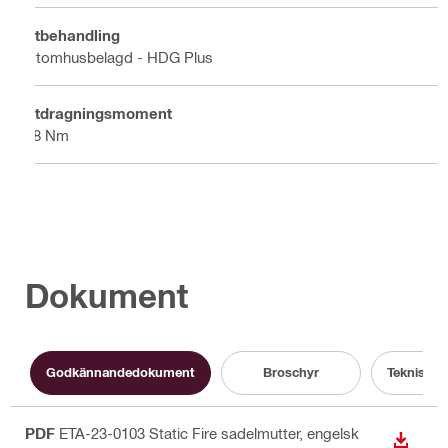
Ytbehandling
Utomhusbelagd - HDG Plus
Åtdragningsmoment
18 Nm
Dokument
Godkännandedokument
Broschyr
Teknisk i
PDF
ETA-23-0103 Static Fire sadelmutter
, engelsk
LADDA