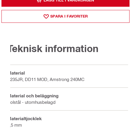
LÄGG TILL I VARUKORGEN
SPARA I FAVORITER
Teknisk information
Material
S235JR, DD11 MOD, Amstrong 240MC
Material och beläggning
Kolstål - utomhusbelagd
Materialtjocklek
2,5 mm