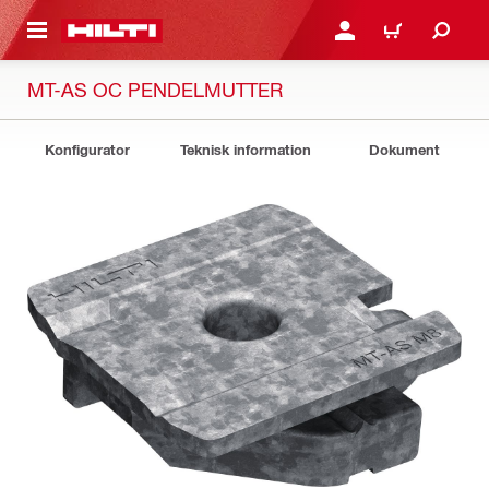
H GÅ TILL HUVUDSIDAN
LOGGA IN ELLER REGIST
VARUKORG
MT-AS OC PENDELMUTTER
Konfigurator
Teknisk information
Dokument