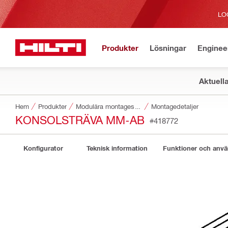
LO
Produkter
Lösningar
Enginee
Aktuell
Hem
Produkter
Modulära montagesystem
Montagedetaljer
KONSOLSTRÄVA MM-AB
#418772
Konfigurator
Teknisk information
Funktioner och anv