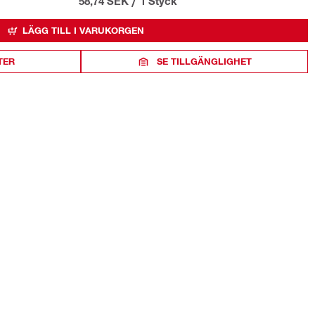
58,74 SEK
/
1 Styck
LÄGG TILL I VARUKORGEN
TER
SE TILLGÄNGLIGHET