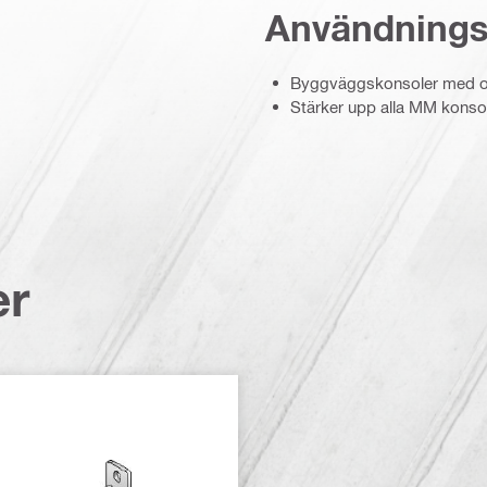
Användning
Byggväggskonsoler med oli
Stärker upp alla MM konso
er