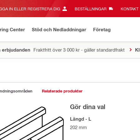
GGA IN ELLER REGISTRERA DIG
BESTÄLLNINGAR
KONTAKT‎
ring Center
Stöd och Nedladdningar
Företag
a erbjudanden
Fraktfritt över 3 000 kr - gäller standardfrakt
Kl
ändningsområden
Relaterade produkter
Gör dina val
Längd - L
202 mm