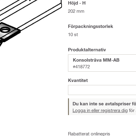
Höjd - H
202 mm
Förpackningsstorlek
10 st
Produktalternativ
Konsolsträva MM-AB
#418772
Kvantitet
Du kan inte se avtalspriser fö
Logga in eller registrera dig
för 
Rabatterat onlinepris