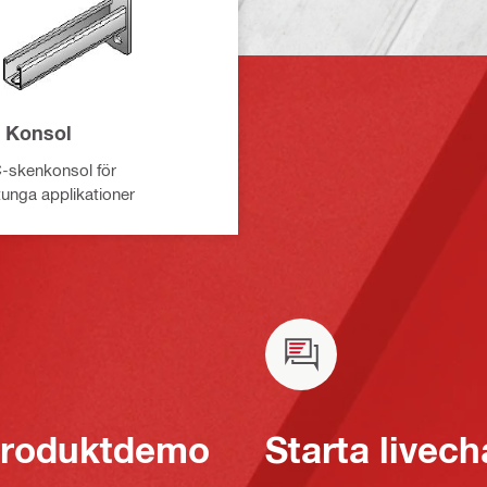
 Konsol
-skenkonsol för
tunga applikationer
 produktdemo
Starta livech