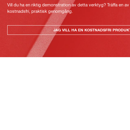
Vill du ha en riktig demonstration av detta verktyg? Träffa en a
kostnadsfri, praktisk genomgång.
JAG VILL HA EN KOSTNADSFRI PRODU