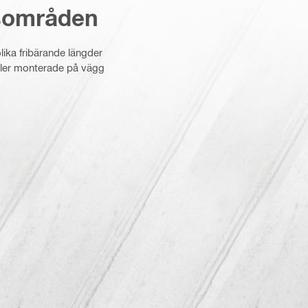
sområden
ka fribärande längder
ler monterade på vägg