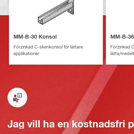
MM-B-30 Konsol
MM-B-36
Förzinkad C-skenkonsol för lättare
Förzinkad C
applikationer
lätta/medel
Jag vill ha en kostnadsfri