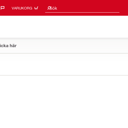
Sökförslag
Sök
VARUKORG
icka här