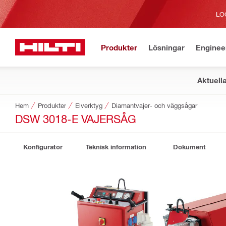
LO
Produkter
Lösningar
Enginee
Aktuell
Hem
Produkter
Elverktyg
Diamantvajer- och väggsågar
DSW 3018-E VAJERSÅG
Konfigurator
Teknisk information
Dokument