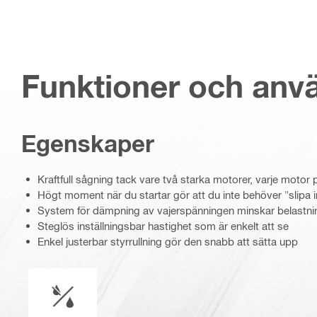
Funktioner och an
Egenskaper
Kraftfull sågning tack vare två starka motorer, varje motor 
Högt moment när du startar gör att du inte behöver "slipa i
System för dämpning av vajerspänningen minskar belastni
Steglös inställningsbar hastighet som är enkelt att se
Enkel justerbar styrrullning gör den snabb att sätta upp
Våt eller torr hantering