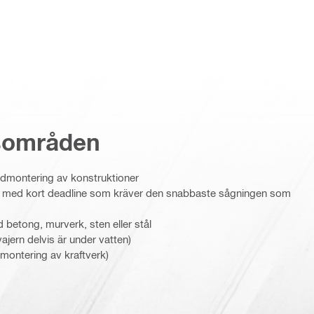
sområden
nedmontering av konstruktioner
a med kort deadline som kräver den snabbaste sågningen som
 betong, murverk, sten eller stål
jern delvis är under vatten)
dmontering av kraftverk)