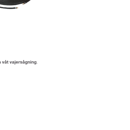
h våt vajersågning
.