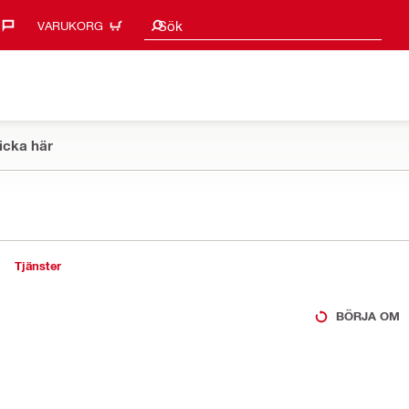
Sökförslag
Sök
VARUKORG
icka här
Tjänster
BÖRJA OM