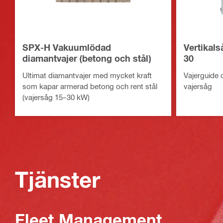
SPX-H Vakuumlödad
Vertikal
diamantvajer (betong och stål)
30
Ultimat diamantvajer med mycket kraft
Vajerguide o
som kapar armerad betong och rent stål
vajersåg
(vajersåg 15–30 kW)
Tjänster
Fleet Management