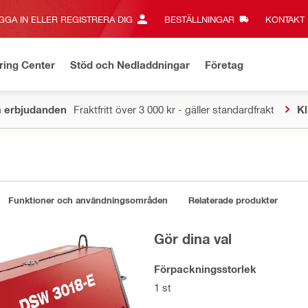
GGA IN ELLER REGISTRERA DIG
BESTÄLLNINGAR
KONTAKT‎
ring Center
Stöd och Nedladdningar
Företag
a erbjudanden
Fraktfritt över 3 000 kr - gäller standardfrakt
Kl
Funktioner och användningsområden
Relaterade produkter
Gör dina val
Förpackningsstorlek
1 st