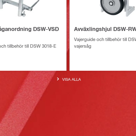
såganordning DSW-VSD
Avväxlingshjul DSW-RW
Vajerguide och tillbehör till 
ch tillbehör till DSW 3018-E
vajersåg
VISA ALLA