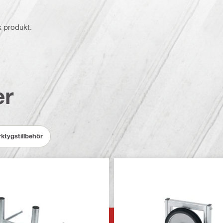
k produkt.
er
ktygstillbehör