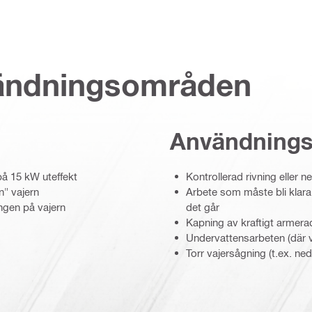
vändningsområden
Användning
på 15 kW uteffekt
Kontrollerad rivning eller 
n" vajern
Arbete som måste bli klar
ngen på vajern
det går
Kapning av kraftigt armerad
Undervattensarbeten (där va
Torr vajersågning (t.ex. ne