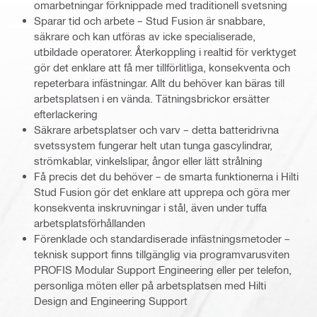
omarbetningar förknippade med traditionell svetsning
Sparar tid och arbete – Stud Fusion är snabbare,
säkrare och kan utföras av icke specialiserade,
utbildade operatorer. Återkoppling i realtid för verktyget
gör det enklare att få mer tillförlitliga, konsekventa och
repeterbara infästningar. Allt du behöver kan bäras till
arbetsplatsen i en vända. Tätningsbrickor ersätter
efterlackering
Säkrare arbetsplatser och varv – detta batteridrivna
svetssystem fungerar helt utan tunga gascylindrar,
strömkablar, vinkelslipar, ångor eller lätt strålning
Få precis det du behöver – de smarta funktionerna i Hilti
Stud Fusion gör det enklare att upprepa och göra mer
konsekventa inskruvningar i stål, även under tuffa
arbetsplatsförhållanden
Förenklade och standardiserade infästningsmetoder –
teknisk support finns tillgänglig via programvarusviten
PROFIS Modular Support Engineering eller per telefon,
personliga möten eller på arbetsplatsen med Hilti
Design and Engineering Support