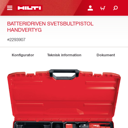
H GÅ TILL HUVUDSIDAN
LOGGA IN ELLER REGIST
VARUKORG
BATTERIDRIVEN SVETSBULTPISTOL
HANDVERTYG
#2293907
Konfigurator
Teknisk information
Dokument