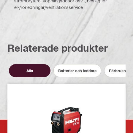
strömbrytare, kopplingsdosor osv.), beslag för
el-/rörledningar/ventilationsservice
Relaterade produkter
Alla
Batterier och laddare
Förbruknings