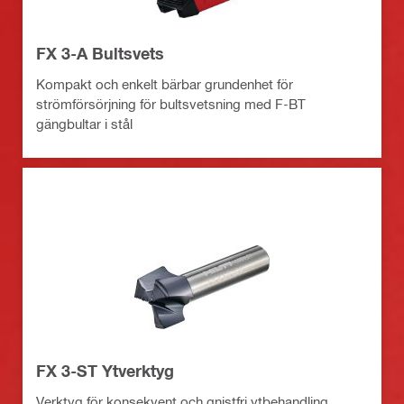
FX 3-A Bultsvets
Kompakt och enkelt bärbar grundenhet för
strömförsörjning för bultsvetsning med F-BT
gängbultar i stål
FX 3-ST Ytverktyg
Verktyg för konsekvent och gnistfri ytbehandling,