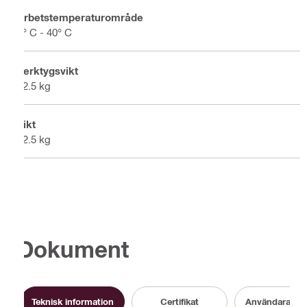
Arbetstemperaturområde
5° C - 40° C
Verktygsvikt
12.5 kg
Vikt
12.5 kg
Dokument
Teknisk information
Certifikat
Användaranvi