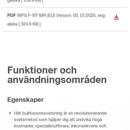
gelska
[ 318.4 KB ]
PDF
WPS F-BT-MR (EU) Version: 03, 07/2025
, eng
LADDA
elska
[ 324.6 KB ]
Funktioner och
användningsområden
Egenskaper
Hilti bultfusionssvetsning är en revolutionerande
svetsmetod som hjälper dig att undvika höga
kostnader, specialistutförare, inkonsekvens och