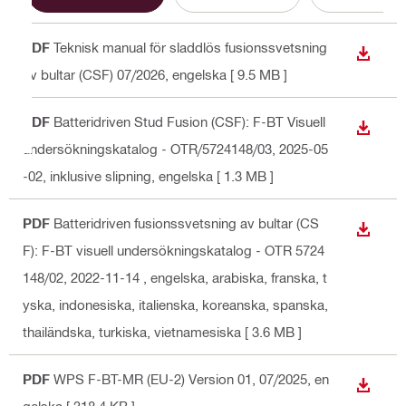
PDF
Teknisk manual för sladdlös fusionssvetsning
LADDA
av bultar (CSF) 07/2026
, engelska
[ 9.5 MB ]
PDF
Batteridriven Stud Fusion (CSF): F-BT Visuell
LADDA
undersökningskatalog - OTR/5724148/03, 2025-05
-02, inklusive slipning
, engelska
[ 1.3 MB ]
PDF
Batteridriven fusionssvetsning av bultar (CS
LADDA
F): F-BT visuell undersökningskatalog - OTR 5724
148/02, 2022-11-14
, engelska, arabiska, franska, t
yska, indonesiska, italienska, koreanska, spanska,
thailändska, turkiska, vietnamesiska
[ 3.6 MB ]
PDF
WPS F-BT-MR (EU-2) Version 01, 07/2025
, en
LADDA