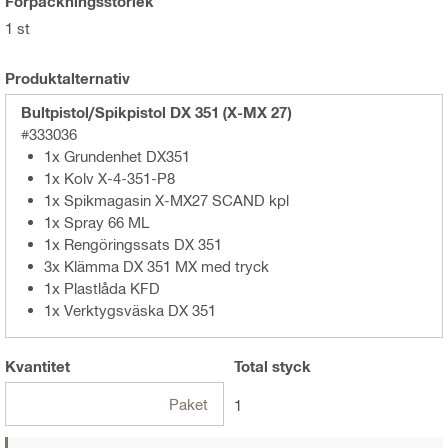
Förpackningsstorlek
1 st
Produktalternativ
Bultpistol/Spikpistol DX 351 (X-MX 27)
#333036
1x Grundenhet DX351
1x Kolv X-4-351-P8
1x Spikmagasin X-MX27 SCAND kpl
1x Spray 66 ML
1x Rengöringssats DX 351
3x Klämma DX 351 MX med tryck
1x Plastlåda KFD
1x Verktygsväska DX 351
Kvantitet
Total
styck
Paket
1