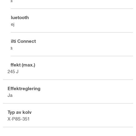
Ja
Bluetooth
Nej
Hilti Connect
Ja
Effekt (max.)
245 J
Effektreglering
Ja
Typ av kolv
X-P8S-351