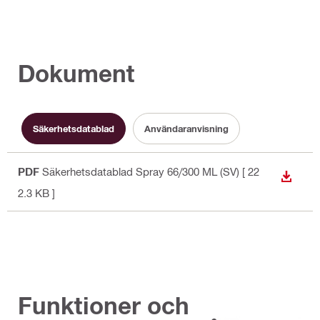
Dokument
Säkerhetsdatablad
Användaranvisning
PDF
Säkerhetsdatablad Spray 66/300 ML (SV)
[ 22
LADDA
2.3 KB ]
Funktioner och