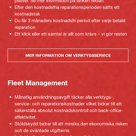
platser. Se mer information på länken nedan.
Efter den kostnadsfria reparationsperioden sätts ett
kostnadstak
Du får 3 månaders kostnadsfri period efter varje betald
reparation
Ett klick eller ett samtal är allt som krävs – vi gör resten
MER INFORMATION OM VERKTYGSSERVICE
Fleet Management
Månatlig användningsavgift täcker alla verktygs-,
service- och reparationskostnader vilket bidrar till att
säkerställa absolut kostnadskontroll och back-office-
effektivitet.
Stöldskydd bidrar till att minska den ekonomiska risken
och de oväntade utgifterna.