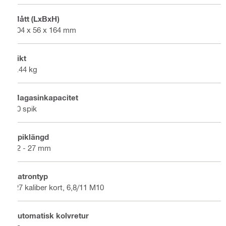
Mått (LxBxH)
404 x 56 x 164 mm
Vikt
2.44 kg
Magasinkapacitet
10 spik
Spiklängd
12 - 27 mm
Patrontyp
.27 kaliber kort, 6,8/11 M10
Automatisk kolvretur