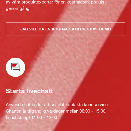
av våra produktexperter för en kostnadsfri, praktisk
genomgång.
JAG VILL HA EN KOSTNADSFRI PRODUKTDEMO
Starta livechatt
Använd chatten för att snabbt kontakta kundservice.
Chatten är tillgänglig vardagar mellan 08:00 – 15:00.
Lunchstängt 11:00 – 12.00.