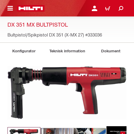
H GÅ TILL HUVUDSIDAN
LOGGA IN ELLER REGIST
VARUKORG
DX 351 MX BULTPISTOL
Bultpistol/Spikpistol DX 351 (X-MX 27)
#333036
Konfigurator
Teknisk information
Dokument