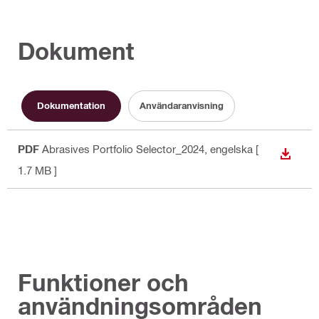
Dokument
Dokumentation
Användaranvisning
PDF
Abrasives Portfolio Selector_2024
, engelska
[
LADDA
1.7 MB ]
Funktioner och
användningsområden