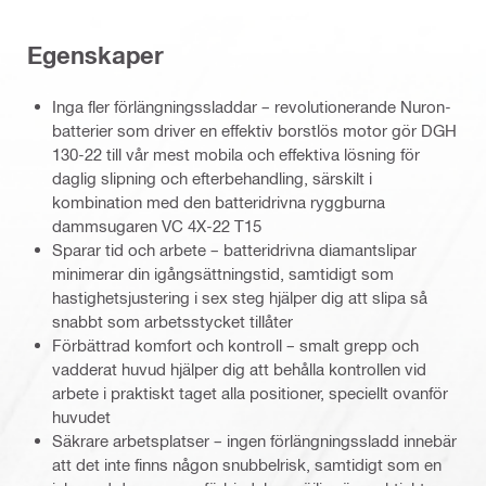
Egenskaper
Inga fler förlängningssladdar – revolutionerande Nuron-
batterier som driver en effektiv borstlös motor gör DGH
130-22 till vår mest mobila och effektiva lösning för
daglig slipning och efterbehandling, särskilt i
kombination med den batteridrivna ryggburna
dammsugaren VC 4X-22 T15
Sparar tid och arbete – batteridrivna diamantslipar
minimerar din igångsättningstid, samtidigt som
hastighetsjustering i sex steg hjälper dig att slipa så
snabbt som arbetsstycket tillåter
Förbättrad komfort och kontroll – smalt grepp och
vadderat huvud hjälper dig att behålla kontrollen vid
arbete i praktiskt taget alla positioner, speciellt ovanför
huvudet
Säkrare arbetsplatser – ingen förlängningssladd innebär
att det inte finns någon snubbelrisk, samtidigt som en