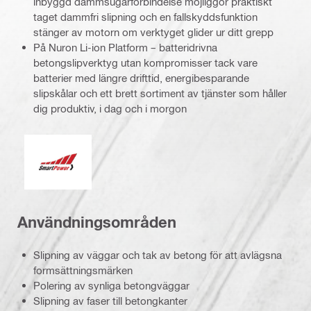
inbyggd dammsugarförbindelse möjliggör praktiskt
taget dammfri slipning och en fallskyddsfunktion
stänger av motorn om verktyget glider ur ditt grepp
På Nuron Li-ion Platform – batteridrivna
betongslipverktyg utan kompromisser tack vare
batterier med längre drifttid, energibesparande
slipskålar och ett brett sortiment av tjänster som håller
dig produktiv, i dag och i morgon
Smart Power
Användningsområden
Slipning av väggar och tak av betong för att avlägsna
formsättningsmärken
Polering av synliga betongväggar
Slipning av faser till betongkanter