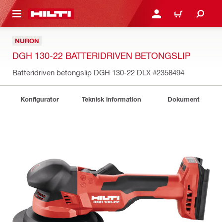
H GÅ TILL HUVUDSIDAN
LOGGA IN ELLER REGIST
VARUKORG
NURON
DGH 130-22 BATTERIDRIVEN BETONGSLIP
Batteridriven betongslip DGH 130-22 DLX
#2358494
Konfigurator
Teknisk information
Dokument