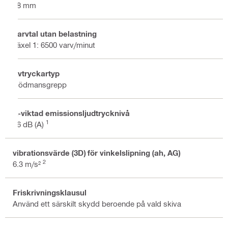
68 mm
Varvtal utan belastning
växel 1: 6500 varv/minut
Avtryckartyp
Dödmansgrepp
A-viktad emissionsljudtrycknivå
1
96 dB (A)
vibrationsvärde (3D) för vinkelslipning (ah, AG)
2
6.3 m/s²
Friskrivningsklausul
Använd ett särskilt skydd beroende på vald skiva