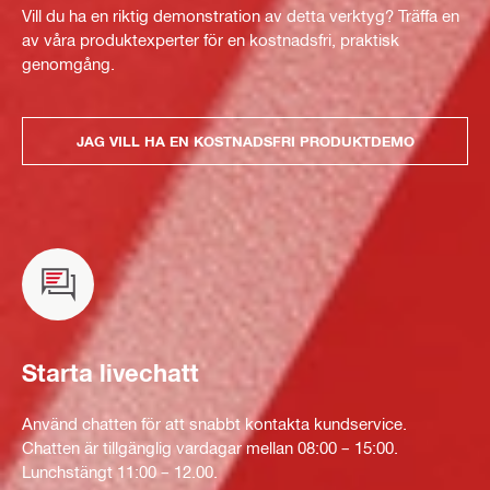
Vill du ha en riktig demonstration av detta verktyg? Träffa en
av våra produktexperter för en kostnadsfri, praktisk
genomgång.
JAG VILL HA EN KOSTNADSFRI PRODUKTDEMO
Starta livechatt
Använd chatten för att snabbt kontakta kundservice.
Chatten är tillgänglig vardagar mellan 08:00 – 15:00.
Lunchstängt 11:00 – 12.00.