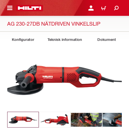
H GÅ TILL HUVUDSIDAN
LOGGA IN ELLER REGIST
VARUKORG
AG 230-27DB NÄTDRIVEN VINKELSLIP
Konfigurator
Teknisk information
Dokument