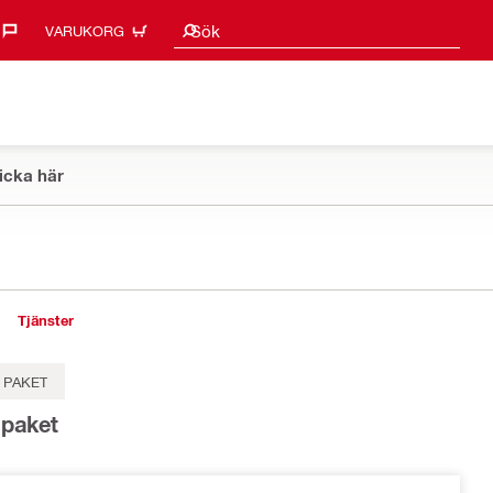
Sökförslag
Sök
VARUKORG
icka här
Tjänster
 PAKET
spaket