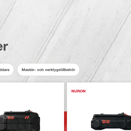
er
addare
Maskin- och verktygstillbehör
NURON