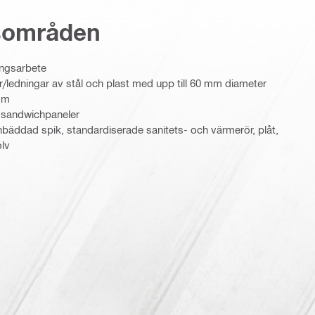
sområden
ingsarbete
/ledningar av stål och plast med upp till 60 mm diameter
 mm
 sandwichpaneler
inbäddad spik, standardiserade sanitets- och värmerör, plåt,
olv