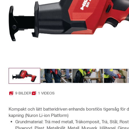
9 BILDER
1 VIDEOS
Kompakt och lätt batteridriven enhands borstlös tigersåg för d
kapning (Nuron Li-ion Platform)
Grundmaterial: Trä med metall, Träkomposit, Trä, Stål, Rostf
Plywood, Plast, Metallplåt, Metall, Murverk, Håltegel, Gipsv