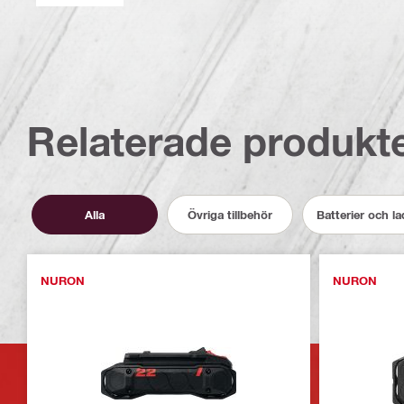
Relaterade produkt
Alla
Övriga tillbehör
Batterier och l
NURON
NURON