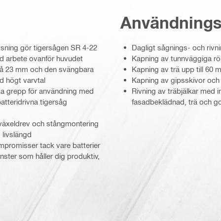
Användning
ysning gör tigersågen SR 4-22
Dagligt sågnings- och rivn
vid arbete ovanför huvudet
Kapning av tunnväggiga rör
 på 23 mm och den svängbara
Kapning av trä upp till 60
d högt varvtal
Kapning av gipsskivor och
ka grepp för användning med
Rivning av träbjälkar med 
atteridrivna tigersåg
fasadbeklädnad, trä och g
t växeldrev och stångmontering
 livslängd
ompromisser tack vare batterier
nster som håller dig produktiv,