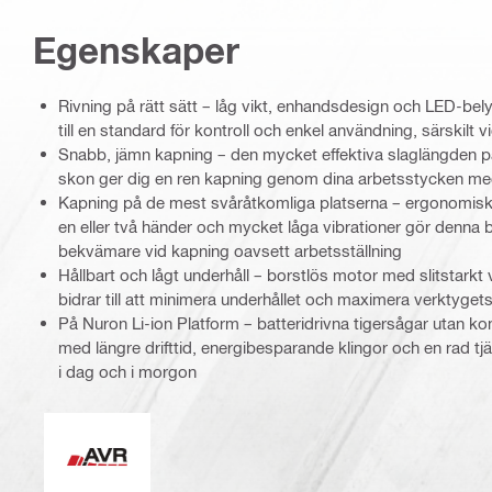
Egenskaper
Rivning på rätt sätt – låg vikt, enhandsdesign och LED-bel
till en standard för kontroll och enkel användning, särskilt 
Snabb, jämn kapning – den mycket effektiva slaglängden
skon ger dig en ren kapning genom dina arbetsstycken me
Kapning på de mest svåråtkomliga platserna – ergonomis
en eller två händer och mycket låga vibrationer gör denna b
bekvämare vid kapning oavsett arbetsställning
Hållbart och lågt underhåll – borstlös motor med slitstark
bidrar till att minimera underhållet och maximera verktygets
På Nuron Li-ion Platform – batteridrivna tigersågar utan k
med längre drifttid, energibesparande klingor och en rad tjä
i dag och i morgon
Aktiv vibrationsdämpning