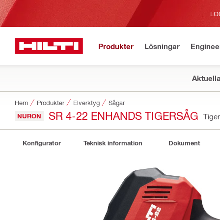
LO
Produkter
Lösningar
Enginee
Aktuell
Hem
Produkter
Elverktyg
Sågar
SR 4-22 ENHANDS TIGERSÅG
NURON
Tige
Konfigurator
Teknisk information
Dokument