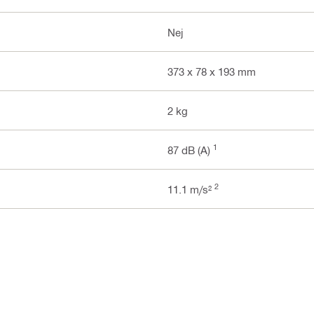
Nej
373 x 78 x 193 mm
2 kg
1
87 dB (A)
2
11.1 m/s²