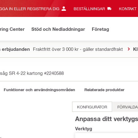
GGA IN ELLER REGISTRERA DIG
BESTÄLLNINGAR
KONTAKT‎
ring Center
Stöd och Nedladdningar
Företag
a erbjudanden
Fraktfritt över 3 000 kr - gäller standardfrakt
Kl
rsåg SR 4-22 kartong
#2240588
Funktioner och användningsområden
Relaterade produkter
KONFIGURATOR
FÖRVALDA
Anpassa ditt verktyg
Verktyg