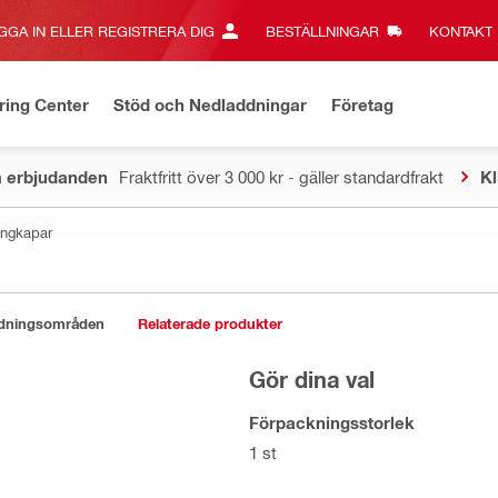
GGA IN ELLER REGISTRERA DIG
BESTÄLLNINGAR
KONTAKT‎
ring Center
Stöd och Nedladdningar
Företag
a erbjudanden
Fraktfritt över 3 000 kr - gäller standardfrakt
Kl
tongkapar
ndningsområden
Relaterade produkter
Gör dina val
Förpackningsstorlek
1 st