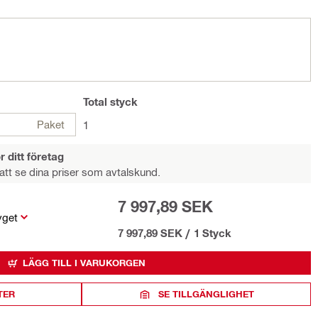
Total
styck
Paket
1
r ditt företag
att se dina priser som avtalskund.
7 997,89 SEK
yget
7 997,89 SEK
/
1 Styck
LÄGG TILL I VARUKORGEN
TER
SE TILLGÄNGLIGHET