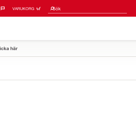
Sökförslag
Sök
VARUKORG
icka här