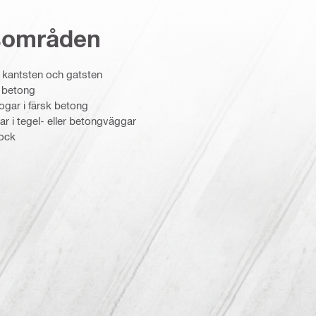
sområden
 kantsten och gatsten
h betong
ogar i färsk betong
 i tegel- eller betongväggar
lock