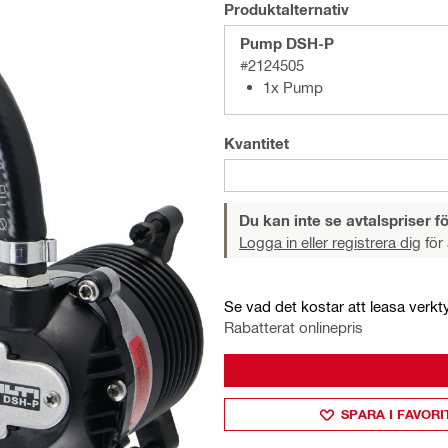
Produktalternativ
Pump DSH-P
#2124505
1x Pump
Kvantitet
Du kan inte se avtalspriser fö
Logga in eller registrera dig
för 
Se vad det kostar att leasa verkt
Rabatterat onlinepris
SPARA I FAVORI