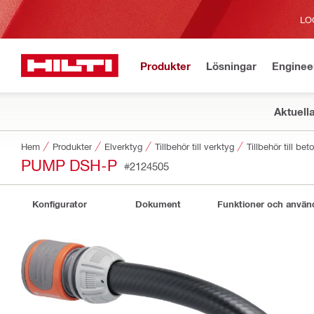
LO
Produkter
Lösningar
Enginee
Aktuell
Hem
Produkter
Elverktyg
Tillbehör till verktyg
Tillbehör till be
PUMP DSH-P
#2124505
Konfigurator
Dokument
Funktioner och anvä