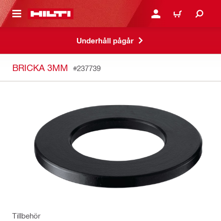
H GÅ TILL HUVUDSIDAN
LOGGA IN ELLER REGIST
VARUKORG
Underhåll pågår
BRICKA 3MM
#237739
Tillbehör