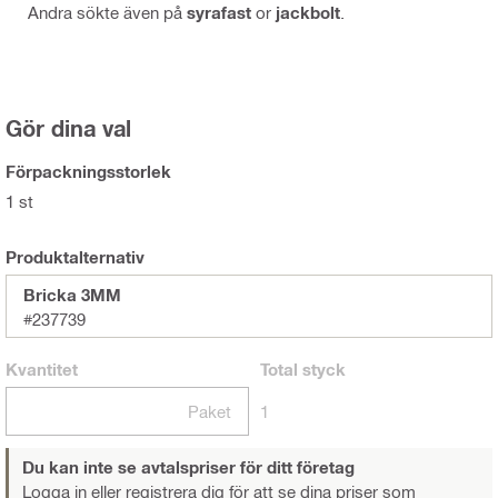
Andra sökte även på
syrafast
or
jackbolt
.
Gör dina val
Förpackningsstorlek
1 st
Produktalternativ
Bricka 3MM
#237739
Kvantitet
Total
styck
Paket
1
Du kan inte se avtalspriser för ditt företag
Logga in eller registrera dig
för att se dina priser som