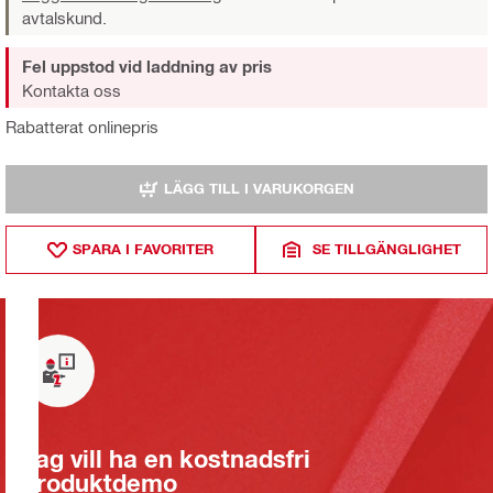
avtalskund.
Fel uppstod vid laddning av pris
Kontakta oss
Rabatterat onlinepris
LÄGG TILL I VARUKORGEN
SPARA I FAVORITER
SE TILLGÄNGLIGHET
Jag vill ha en kostnadsfri
produktdemo