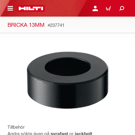
H GÅ TILL HUVUDSIDAN
LOGGA IN ELLER REGIST
VARUKORG
BRICKA 13MM
#237741
Tillbehör
Andra sökte även på
syrafast
or
jackbolt
.