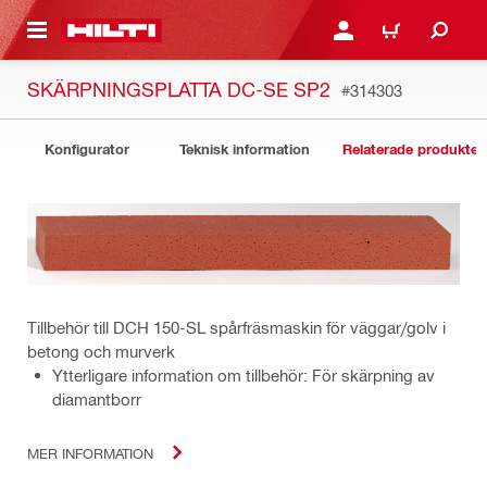
H GÅ TILL HUVUDSIDAN
LOGGA IN ELLER REGIST
VARUKORG
SKÄRPNINGSPLATTA DC-SE SP2
#314303
Konfigurator
Teknisk information
Relaterade produkter
Tillbehör till DCH 150-SL spårfräsmaskin för väggar/golv i
betong och murverk
Ytterligare information om tillbehör: För skärpning av
diamantborr
MER INFORMATION