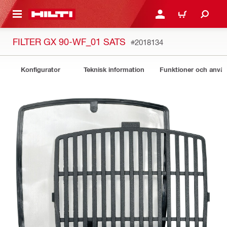
H GÅ TILL HUVUDSIDAN
LOGGA IN ELLER REGIST
VARUKORG
FILTER GX 90-WF_01 SATS
#2018134
Konfigurator
Teknisk information
Funktioner och anv