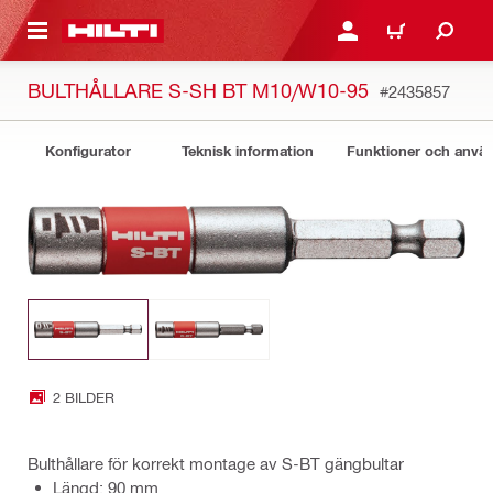
H GÅ TILL HUVUDSIDAN
LOGGA IN ELLER REGIST
VARUKORG
BULTHÅLLARE S-SH BT M10/W10-95
#2435857
Konfigurator
Teknisk information
Funktioner och anv
2 BILDER
Bulthållare för korrekt montage av S-BT gängbultar
Längd: 90 mm