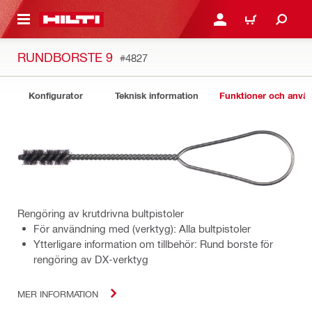
H GÅ TILL HUVUDSIDAN
LOGGA IN ELLER REGIST
VARUKORG
RUNDBORSTE 9
#4827
Konfigurator
Teknisk information
Funktioner och anv
Rengöring av krutdrivna bultpistoler
För användning med (verktyg): Alla bultpistoler
Ytterligare information om tillbehör: Rund borste för
rengöring av DX-verktyg
MER INFORMATION