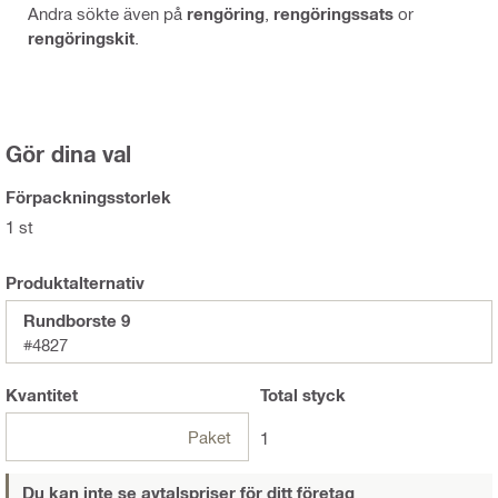
Andra sökte även på
rengöring
,
rengöringssats
or
rengöringskit
.
Gör dina val
Förpackningsstorlek
1 st
Produktalternativ
Rundborste 9
#4827
Kvantitet
Total
styck
Paket
1
Du kan inte se avtalspriser för ditt företag