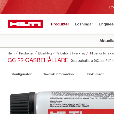
LO
Produkter
Lösningar
Enginee
Aktuell
Hem
Produkter
Elverktyg
Tillbehör till verktyg
Tillbehör för sk
GC 22 GASBEHÅLLARE
Gasbehållare GC 22
#214
Konfigurator
Teknisk information
Dokument