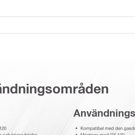
vändningsområden
Användning
 120
Kompatibel med den gasdri
rer och högre höjder
Montage med GX 120