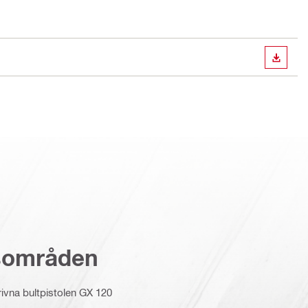
LADDA
sområden
vna bultpistolen GX 120