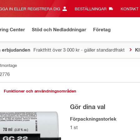
GGA IN ELLER REGISTRERA DIG
BESTÄLLNINGAR
KONTAKT‎
ring Center
Stöd och Nedladdningar
Företag
a erbjudanden
Fraktfritt över 3 000 kr - gäller standardfrakt
Kl
jutmontage
2776
Funktioner och användningsområden
Gör dina val
Förpackningsstorlek
1 st