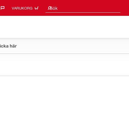
Sökförslag
Sök
VARUKORG
icka här