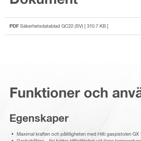
PDF
Säkerhetsdatablad GC22 (SV)
[ 310.7 KB ]
Funktioner och an
Egenskaper
Maximal kraften och pålitligheten med Hilti gaspistolen GX
Gasbehållare – för bättre tillförlitlighet vid lägre temperatu