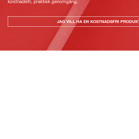
kostnadsfri, praktisk genomgång.
JAG VILL HA EN KOSTNADSFRI PRODU