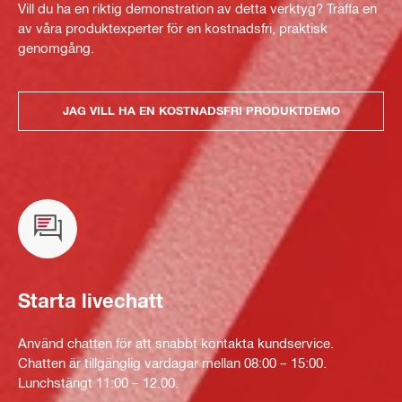
Vill du ha en riktig demonstration av detta verktyg? Träffa en
av våra produktexperter för en kostnadsfri, praktisk
genomgång.
JAG VILL HA EN KOSTNADSFRI PRODUKTDEMO
Starta livechatt
Använd chatten för att snabbt kontakta kundservice.
Chatten är tillgänglig vardagar mellan 08:00 – 15:00.
Lunchstängt 11:00 – 12.00.