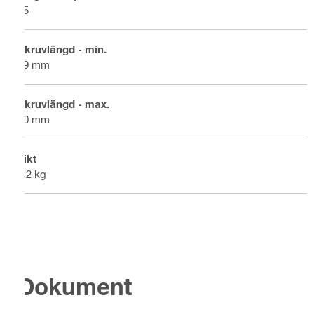
25
Skruvlängd - min.
19 mm
Skruvlängd - max.
40 mm
Vikt
4.2 kg
Dokument