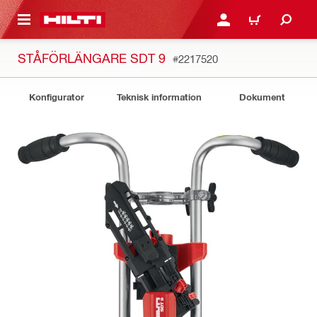
H GÅ TILL HUVUDSIDAN
LOGGA IN ELLER REGIST
VARUKORG
STÅFÖRLÄNGARE SDT 9
#2217520
Konfigurator
Teknisk information
Dokument