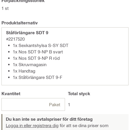
Förpackningsstorlek
1 st
Produktalternativ
Ståförlängare SDT 9
#2217520
1x Sexkantshylsa S-SY SDT
1x Nos SDT 9-NP B svart
1x Nos SDT 9-NP R röd
1x Skruvmagasin
1x Handtag
1x Ståförlängare SDT 9-F
Kvantitet
Total
styck
Paket
1
Du kan inte se avtalspriser för ditt företag
Logga in eller registrera dig
för att se dina priser som