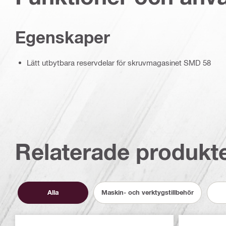
Egenskaper
Lätt utbytbara reservdelar för skruvmagasinet SMD 58
Relaterade produkt
Alla
Maskin- och verktygstillbehör