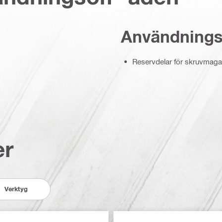
Användning
Reservdelar för skruvmag
er
Verktyg