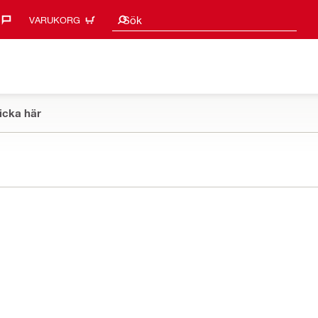
Sökförslag
Sök
VARUKORG
icka här