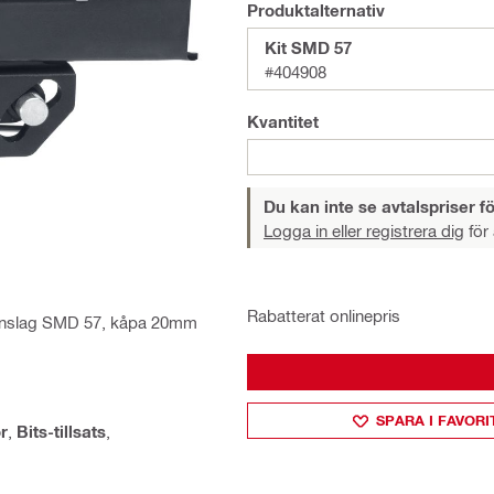
Produktalternativ
Kit SMD 57
#404908
Kvantitet
Du kan inte se avtalspriser fö
Logga in eller registrera dig
för 
Rabatterat onlinepris
upanslag SMD 57, kåpa 20mm
SPARA I FAVORI
r
,
Bits-tillsats
,