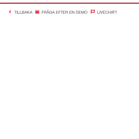
TILLBAKA
FRÅGA EFTER EN DEMO
LIVECHATT
Making Constructio
Kontakt
Snabblänka
Kontakta oss
Ditt konto
Hitta en Hilti-butik
Order och off
Skicka ett meddelande
Favoritlistor