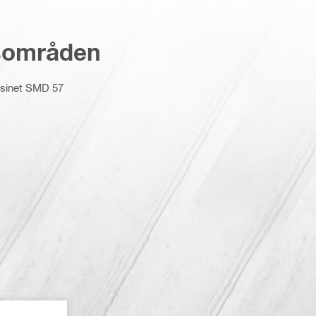
sområden
asinet SMD 57