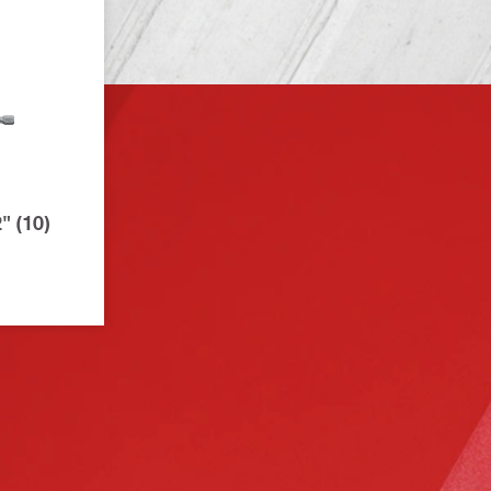
" (10)