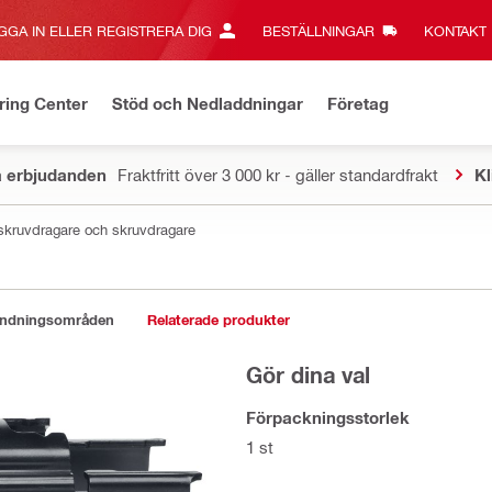
GGA IN ELLER REGISTRERA DIG
BESTÄLLNINGAR
KONTAKT‎
ring Center
Stöd och Nedladdningar
Företag
a erbjudanden
Fraktfritt över 3 000 kr - gäller standardfrakt
Kl
orrskruvdragare och skruvdragare
ändningsområden
Relaterade produkter
Gör dina val
Förpackningsstorlek
1 st