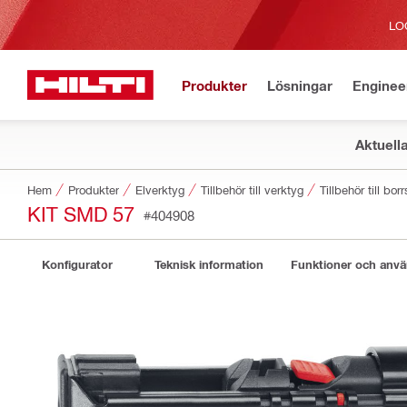
LO
Produkter
Lösningar
Enginee
Aktuell
Hem
Produkter
Elverktyg
Tillbehör till verktyg
Tillbehör till b
KIT SMD 57
#404908
Konfigurator
Teknisk information
Funktioner och anv