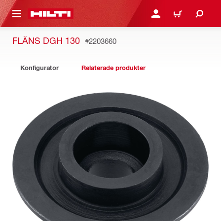
H GÅ TILL HUVUDSIDAN
LOGGA IN ELLER REGIST
VARUKORG
FLÄNS DGH 130
#2203660
Konfigurator
Relaterade produkter