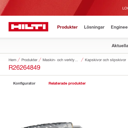
LO
Produkter
Lösningar
Enginee
Aktuell
Hem
Produkter
Maskin- och verktygstillbehör
Kapskivor och slipskivor
R26264849
Konfigurator
Relaterade produkter