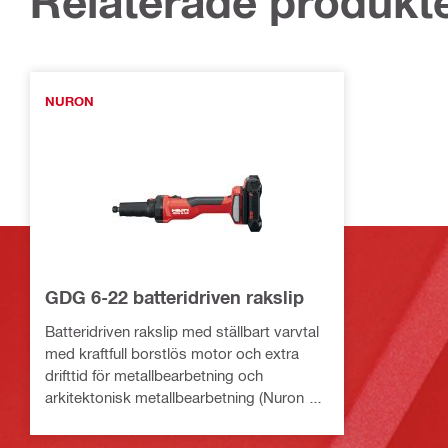
Relaterade produkt
NURON
GDG 6-22 batteridriven rakslip
Batteridriven rakslip med ställbart varvtal
med kraftfull borstlös motor och extra
drifttid för metallbearbetning och
arkitektonisk metallbearbetning (Nuron Li-
ion Platform)