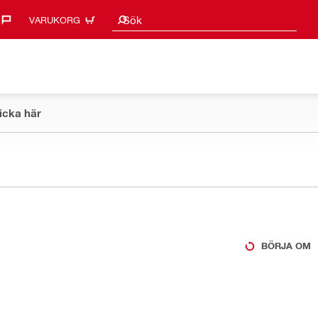
Sökförslag
Sök
VARUKORG
icka här
BÖRJA OM