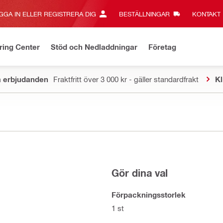
GGA IN ELLER REGISTRERA DIG
BESTÄLLNINGAR
KONTAKT‎
ring Center
Stöd och Nedladdningar
Företag
a erbjudanden
Fraktfritt över 3 000 kr - gäller standardfrakt
Kl
Gör dina val
Förpackningsstorlek
1 st