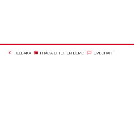
TILLBAKA
FRÅGA EFTER EN DEMO
LIVECHATT
Making Constructio
Kontakt
Snabblänka