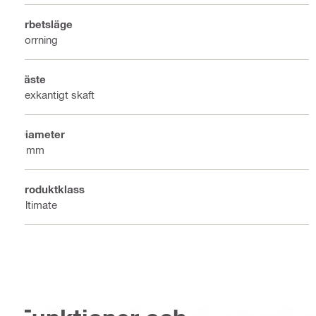
Arbetsläge
Borrning
Fäste
Sexkantigt skaft
Diameter
9 mm
Produktklass
Ultimate