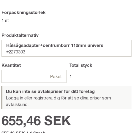
Förpackningsstorlek
1 st
Produktalternativ
Hålsågsadapter+centrumborr 110mm univers
#2279303
Kvantitet
Total
styck
Paket
1
Du kan inte se avtalspriser för ditt företag
Logga in eller registrera dig
för att se dina priser som
avtalskund.
655,46 SEK
655,46 SEK
/
1 Styck