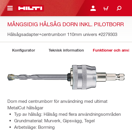
H GÅ TILL HUVUDSIDAN
LOGGA IN ELLER REGIST
VARUKORG
MÅNGSIDIG HÅLSÅG DORN INKL. PILOTBORR
Hålsågsadapter+centrumborr 110mm univers
#2279303
Konfigurator
Teknisk information
Funktioner och anv
Dorn med centrumborr för användning med ultimat
MetalCut hålsågar
Typ av hålsåg: Hålsåg med flera användningsområden
Grundmaterial: Murverk, Gipsvägg, Tegel
Arbetsläge: Borrning