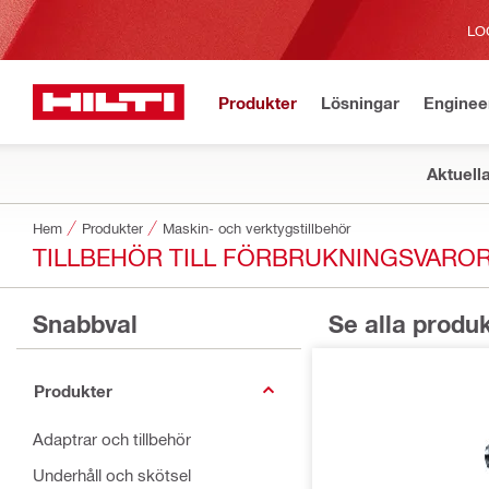
LO
Produkter
Lösningar
Enginee
Aktuell
Hem
Produkter
Maskin- och verktygstillbehör
TILLBEHÖR TILL FÖRBRUKNINGSVARO
Snabbval
Se alla produ
Produkter
Adaptrar och tillbehör
Underhåll och skötsel