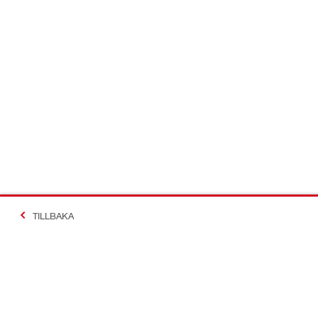
TILLBAKA
Making Constructio