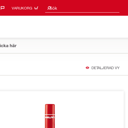
Sökförslag
Sök
VARUKORG
icka här
DETALJERAD VY