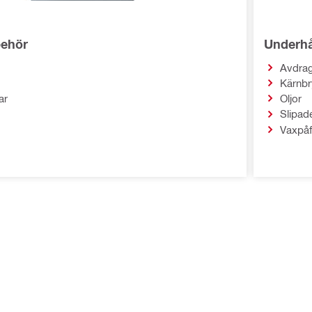
behör
Underhå
Avdrag
Kärnbr
ar
Oljor
Slipad
Vaxpåf