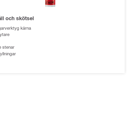
ll och skötsel
arverktyg kärna
ytare
e stenar
yllningar