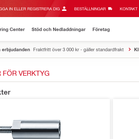
GGA IN ELLER REGISTRERA DIG
BESTÄLLNINGAR
KONTAKT‎
ring Center
Stöd och Nedladdningar
Företag
a erbjudanden
Fraktfritt över 3 000 kr - gäller standardfrakt
Kl
R FÖR VERKTYG
kter