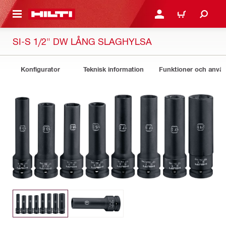
H GÅ TILL HUVUDSIDAN
LOGGA IN ELLER REGIST
VARUKORG
SI-S 1/2" DW LÅNG SLAGHYLSA
Konfigurator
Teknisk information
Funktioner och anv