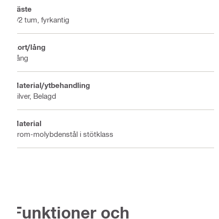
Fäste
1/2 tum, fyrkantig
Kort/lång
Lång
Material/ytbehandling
Silver, Belagd
Material
Krom-molybdenstål i stötklass
Funktioner och