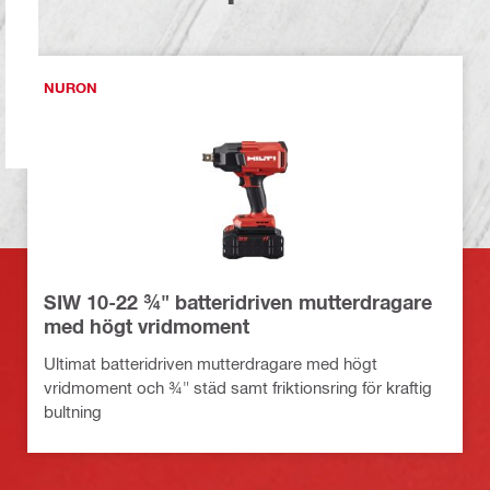
NURON
SIW 10-22 ¾" batteridriven mutterdragare
med högt vridmoment
Ultimat batteridriven mutterdragare med högt
vridmoment och ¾" städ samt friktionsring för kraftig
bultning