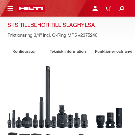
H GÅ TILL HUVUDSIDAN
LOGGA IN ELLER REGIST
VARUKORG
S-IS TILLBEHÖR TILL SLAGHYLSA
Friktionsring 3/4" incl. O-Ring MP5
#2375246
Konfigurator
Teknisk information
Funktioner och anv