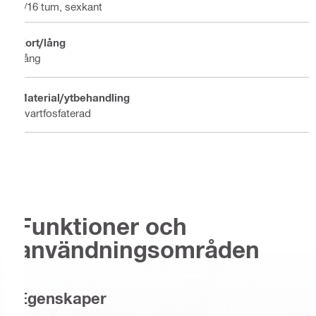
7/16 tum, sexkant
Kort/lång
Lång
Material/ytbehandling
Svartfosfaterad
Funktioner och
användningsområden
Egenskaper