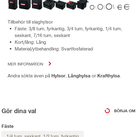
Tillbehör till slaghylsor
Fäste: 3/8 tum, fyrkantig, 3/4 tum, fyrkantig, 1/4 tum,
sexkant, 7/16 tum, sexkant
Kort/lång: Lång
Material/ytbehandling: Svartfosfaterad
MER INFORMATION
Andra sökte även på
Hylsor
,
Långhylsa
or
Krafthylsa
.
Gör dina val
BÖRJA OM
Fäste
1/4 tum, sexkant, 1/2 tum, fyrkantig