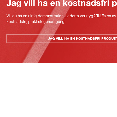
Jag vill ha en kostnadsfri
Vill du ha en riktig demonstration av detta verktyg? Träffa en a
kostnadsfri, praktisk genomgång.
JAG VILL HA EN KOSTNADSFRI PRODU