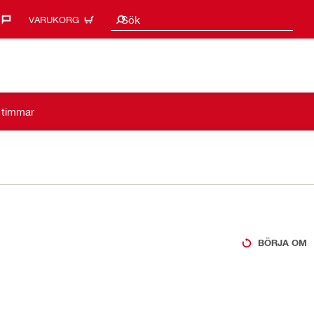
Sökförslag
Sök
VARUKORG
a timmar
BÖRJA OM