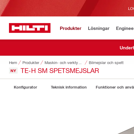
LO
Produkter
Lösningar
Enginee
Underh
Hem
Produkter
Maskin- och verktygstillbehör
Bilmejslar och spett
TE-H SM SPETSMEJSLAR
NY
Konfigurator
Teknisk information
Funktioner och anv