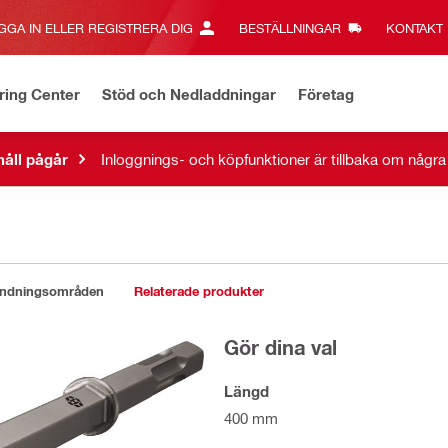
GGA IN ELLER REGISTRERA DIG
BESTÄLLNINGAR
KONTAKT‎
ring Center
Stöd och Nedladdningar
Företag
åll pågår
Inloggnings- och köpfunktioner är tillbaka om någr
ändningsområden
Relaterade produkter
Gör dina val
Längd
400 mm