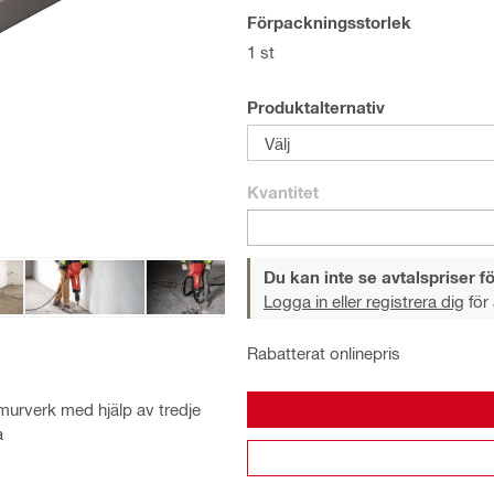
Förpackningsstorlek
1 st
Produktalternativ
Välj
Kvantitet
Du kan inte se avtalspriser fö
Logga in eller registrera dig
för 
Rabatterat onlinepris
murverk med hjälp av tredje
a