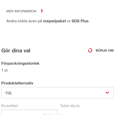
MER INFORMATION
Andra sökte även på
mejselpaket
or
SDS Plus
.
Gör dina val
BÖRJA OM
Förpackningsstorlek
1 st
Produktalternativ
Välj
Kvantitet
Total
styck