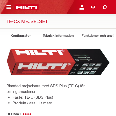
H GÅ TILL HUVUDSIDAN
LOGGA IN ELLER REGIST
VARUKORG
TE-CX MEJSELSET
Konfigurator
Teknisk information
Funktioner och anv
Blandad mejselsats med SDS Plus (TE-C) för
bilningsmaskiner
Fäste: TE-C (SDS Plus)
Produktklass: Ultimate
ULTIMAT