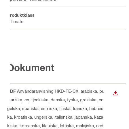
Produktklass
Ultimate
Dokument
PDF
Användaranvisning HKD-TE-CX
, arabiska, bu
LADDA
lgariska, cn, tjeckiska, danska, tyska, grekiska, en
gelska, spanska, estniska, finska, franska, hebreis
ka, kroatiska, ungerska, italienska, japanska, kaza
kiska, koreanska, litauiska, lettiska, malajiska, ned