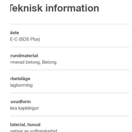
Teknisk information
Fäste
TE-C (SDS Plus)
Grundmaterial
Armerad betong, Betong
Arbetsläge
Slagborrning
Huvudform
Flera kapklingor
Material, huvud
Spetsar av volframkarbid