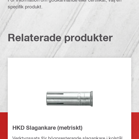
specifik produkt.
Relaterade produkter
HKD Slagankare (metriskt)
Verktygssats för högpresterande slagankare i kolstål