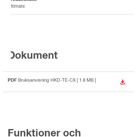
Ultimate
Dokument
PDF
Bruksanvisning HKD-TE-CX
[ 1.8 MB ]
LADDA
Funktioner och