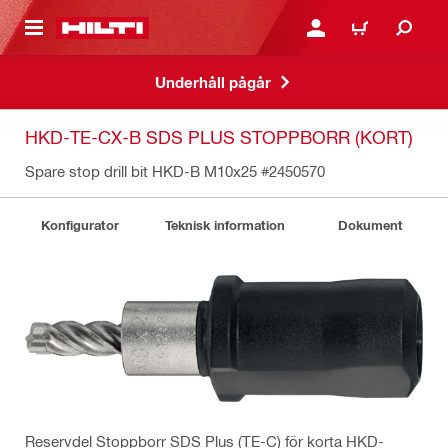
H GÅ TILL HUVUDSIDAN
LOGGA IN ELLER REGIST
VARUKORG
Underhåll pågår
HKD-TE-CX-B SDS PLUS STOPPBORR (KORT)
Spare stop drill bit HKD-B M10x25
#2450570
Konfigurator
Teknisk information
Dokument
Reservdel Stoppborr SDS Plus (TE-C) för korta HKD-