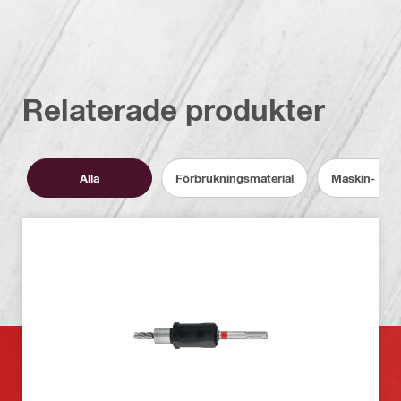
Relaterade produkter
Alla
Förbrukningsmaterial
Maskin- och 