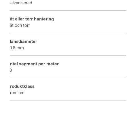
Galvaniserad
Våt eller torr hantering
Våt och torr
Flänsdiameter
10.8 mm
Antal segment per meter
48
Produktklass
Premium