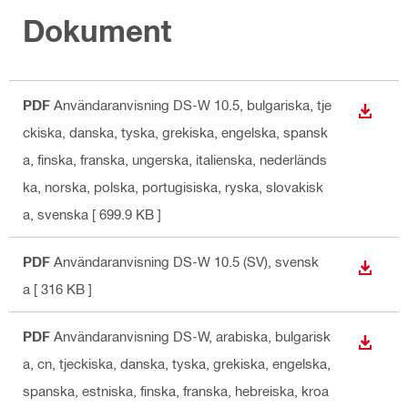
Dokument
PDF
Användaranvisning DS-W 10.5
, bulgariska, tje
LADDA
ckiska, danska, tyska, grekiska, engelska, spansk
a, finska, franska, ungerska, italienska, nederländs
ka, norska, polska, portugisiska, ryska, slovakisk
a, svenska
[ 699.9 KB ]
PDF
Användaranvisning DS-W 10.5 (SV)
, svensk
LADDA
a
[ 316 KB ]
PDF
Användaranvisning DS-W
, arabiska, bulgarisk
LADDA
a, cn, tjeckiska, danska, tyska, grekiska, engelska,
spanska, estniska, finska, franska, hebreiska, kroa