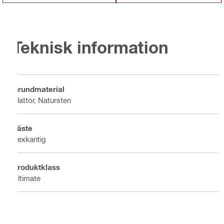
Teknisk information
Grundmaterial
Plattor, Natursten
Fäste
Sexkantig
Produktklass
Ultimate