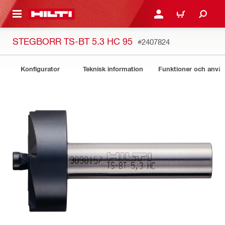
H GÅ TILL HUVUDSIDAN
LOGGA IN ELLER REGIST
VARUKORG
STEGBORR TS-BT 5.3 HC 95
#2407824
Konfigurator
Teknisk information
Funktioner och anv