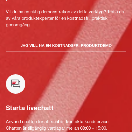
Vill du ha en riktig demonstration av detta verktyg? Träffa en
av våra produktexperter för en kostnadsfri, praktisk
genomgång.
JAG VILL HA EN KOSTNADSFRI PRODUKTDEMO
Starta livechatt
Använd chatten för att snabbt kontakta kundservice.
Chatten är tillgänglig vardagar mellan 08:00 – 15:00.