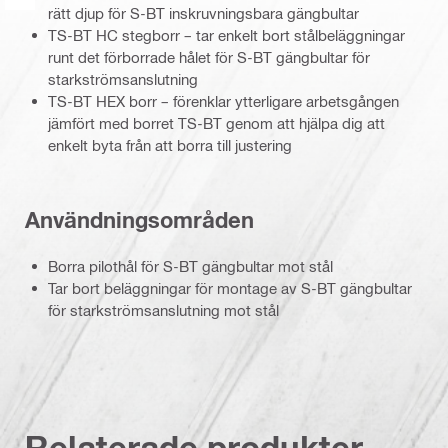
rätt djup för S-BT inskruvningsbara gängbultar
TS-BT HC stegborr – tar enkelt bort stålbeläggningar
runt det förborrade hålet för S-BT gängbultar för
starkströmsanslutning
TS-BT HEX borr – förenklar ytterligare arbetsgången
jämfört med borret TS-BT genom att hjälpa dig att
enkelt byta från att borra till justering
Användningsområden
Borra pilothål för S-BT gängbultar mot stål
Tar bort beläggningar för montage av S-BT gängbultar
för starkströmsanslutning mot stål
Relaterade produkter