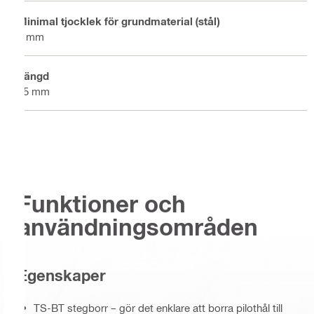
Minimal tjocklek för grundmaterial (stål)
6 mm
Längd
95 mm
Funktioner och
användningsområden
Egenskaper
TS-BT stegborr – gör det enklare att borra pilothål till