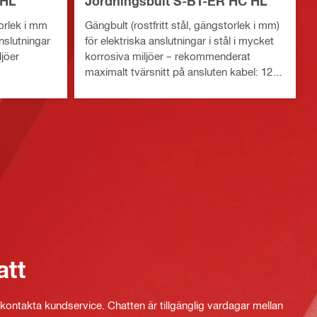
 HL
Jordningsbult S-BT-ER HC HL
torlek i mm
Gängbult (rostfritt stål, gängstorlek i mm)
anslutningar
för elektriska anslutningar i stål i mycket
ljöer
korrosiva miljöer – rekommenderat
maximalt tvärsnitt på ansluten kabel: 120
mm²/AWG 4.0
att
kontakta kundservice. Chatten är tillgänglig vardagar mellan