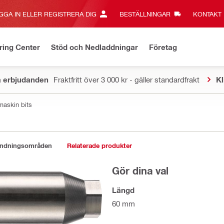
GGA IN ELLER REGISTRERA DIG
BESTÄLLNINGAR
KONTAKT‎
ring Center
Stöd och Nedladdningar
Företag
a erbjudanden
Fraktfritt över 3 000 kr - gäller standardfrakt
Kl
rmaskin bits
ändningsområden
Relaterade produkter
Gör dina val
Längd
60 mm