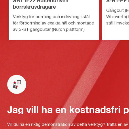
SBT 6-22 Batteridriven
S-BT-EF 
borrskruvdragare
Gängbult (ko
Verktyg för borrning och indrivning i stål
Whitworth) f
för förborrning av exakta hål och montage
stål i mycke
av S-BT gängbultar (Nuron plattform)
Jag vill ha en kostnadsfri
Vill du ha en riktig demonstration av detta verktyg? Träffa en a