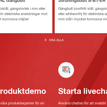
HL Gängbult
Jordningsbult S-BT-ER
lstål, gängstorlek i mm eller
Gängbult (rostfritt stål, gängs
ör elektriska anslutningar mot
eller whitworth) för elektriska 
t korrosiva miljöer
mot stål i mycket korrosiva mi
VISA ALLA
 produktdemo
Starta livech
v våra produktexperter för en
Använd chatten för att snabbt 