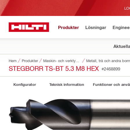
LO
Produkter
Lösningar
Enginee
Aktuell
Hem
Produkter
Maskin- och verktygstillbehör
Metall, trä och andra bor
STEGBORR TS-BT 5.3 M8 HEX
#2468899
Konfigurator
Teknisk information
Funktioner och anv