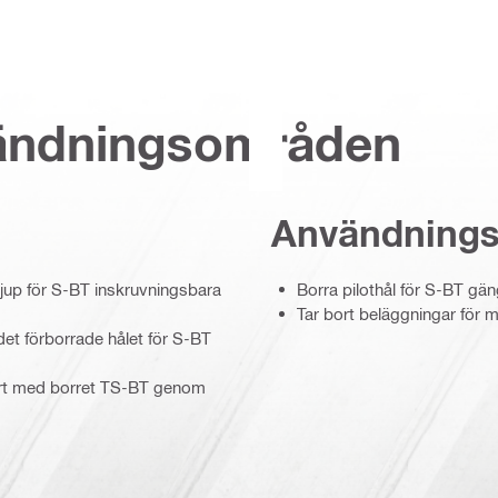
vändningsområden
Användning
 djup för S-BT inskruvningsbara
Borra pilothål för S-BT gän
Tar bort beläggningar för 
det förborrade hålet för S-BT
fört med borret TS-BT genom