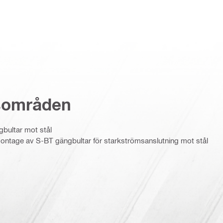
sområden
gbultar mot stål
montage av S-BT gängbultar för starkströmsanslutning mot stål