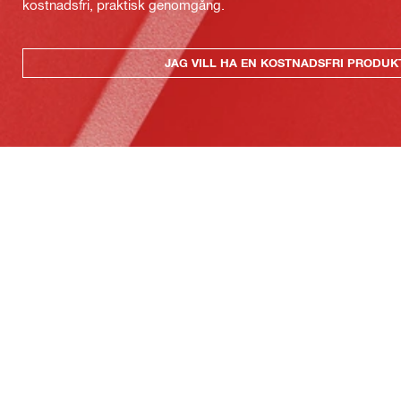
kostnadsfri, praktisk genomgång.
JAG VILL HA EN KOSTNADSFRI PRODU