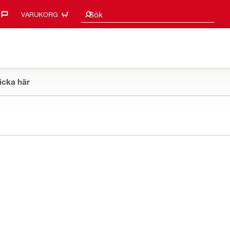
Sökförslag
Sök
VARUKORG
icka här