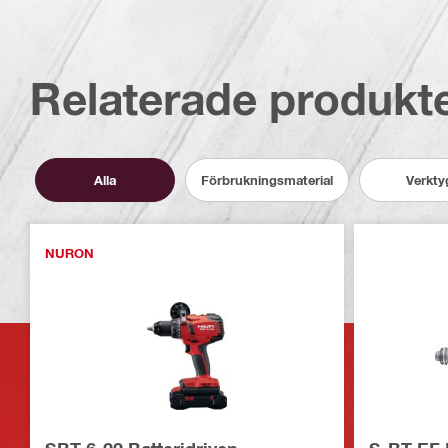
Relaterade produkt
Alla
Förbrukningsmaterial
Verkty
NURON