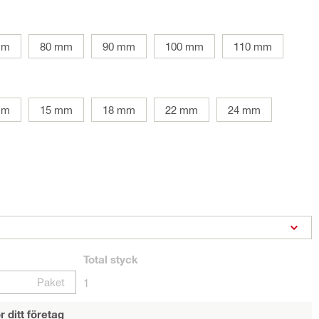
mm
80 mm
90 mm
100 mm
110 mm
mm
15 mm
18 mm
22 mm
24 mm
Total
styck
Paket
1
r ditt företag