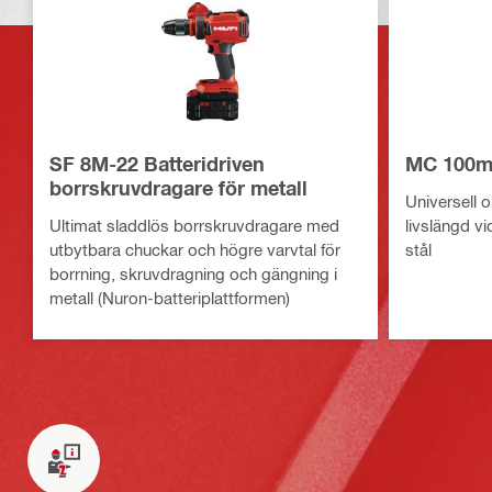
SF 8M-22 Batteridriven
MC 100ml
borrskruvdragare för metall
Universell o
Ultimat sladdlös borrskruvdragare med
livslängd vi
utbytbara chuckar och högre varvtal för
stål
borrning, skruvdragning och gängning i
metall (Nuron-batteriplattformen)