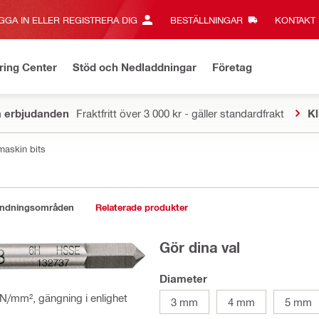
GGA IN ELLER REGISTRERA DIG
BESTÄLLNINGAR
KONTAKT‎
ring Center
Stöd och Nedladdningar
Företag
a erbjudanden
Fraktfritt över 3 000 kr - gäller standardfrakt
Kl
rmaskin bits
ändningsområden
Relaterade produkter
Gör dina val
Diameter
 N/mm², gängning i enlighet
3 mm
4 mm
5 mm