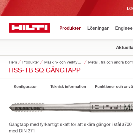
LO
Produkter
Lösningar
Enginee
Aktuell
Hem
Produkter
Maskin- och verktygstillbehör
Metall, trä och andra bor
HSS-TB SQ GÄNGTAPP
Konfigurator
Teknisk information
Funktioner och anv
Gängtapp med fyrkantigt skaft för att skära gängor i stål ≤700
med DIN 371