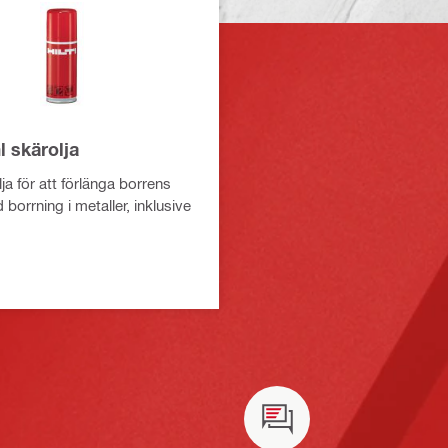
 skärolja
lja för att förlänga borrens
d borrning i metaller, inklusive