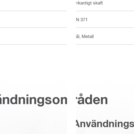
Fyrkantigt skaft
DIN 371
Stål, Metall
vändningsområden
Användning