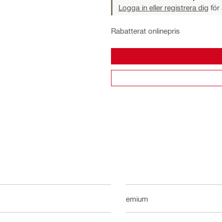
Logga in eller registrera dig
för 
Rabatterat onlinepris
Premium