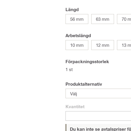
Längd
56 mm
63 mm
70 
Arbetslängd
10 mm
12 mm
13 
Förpackningsstorlek
1 st
Produktalternativ
Välj
Kvantitet
Du kan inte se avtalspriser fö