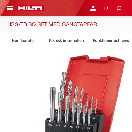
H GÅ TILL HUVUDSIDAN
LOGGA IN ELLER REGIST
VARUKORG
HSS-TB SQ SET MED GÄNGTAPPAR
Konfigurator
Teknisk information
Funktioner och anv